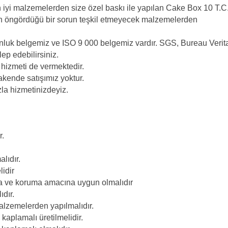
n iyi malzemelerden size özel baskı ile yapılan Cake Box 10 T.C
ın öngördüğü bir sorun teşkil etmeyecek malzemelerden
nluk belgemiz ve ISO 9 000 belgemiz vardır. SGS, Bureau Verit
lep edebilirsiniz.
 hizmeti de vermektedir.
akende satışımız yoktur.
a hizmetinizdeyiz.
r.
lıdır.
idir
a ve koruma amacına uygun olmalıdır
dır.
zemelerden yapılmalıdır.
aplamalı üretilmelidir.