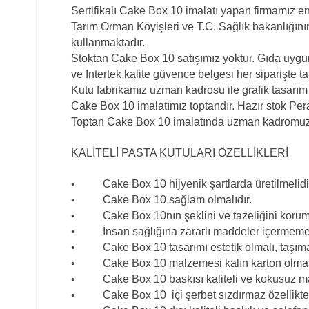
Sertifikalı Cake Box 10 imalatı yapan firmamız e
Tarım Orman Köyişleri ve T.C. Sağlık bakanlığın
kullanmaktadır.
Stoktan Cake Box 10 satışımız yoktur. Gıda uygu
ve Intertek kalite güvence belgesi her siparişte ta
Kutu fabrikamız uzman kadrosu ile grafik tasarım
Cake Box 10 imalatımız toptandır. Hazır stok Per
Toptan Cake Box 10 imalatında uzman kadromuzl
KALİTELİ PASTA KUTULARI ÖZELLİKLERİ
• Cake Box 10 hijyenik şartlarda üretilmelidi
• Cake Box 10 sağlam olmalıdır.
• Cake Box 10nın şeklini ve tazeliğini koruma
• İnsan sağlığına zararlı maddeler içermemel
• Cake Box 10 tasarımı estetik olmalı, taşım
• Cake Box 10 malzemesi kalın karton olmalı
• Cake Box 10 baskısı kaliteli ve kokusuz mal
• Cake Box 10 içi şerbet sızdırmaz özellikte k