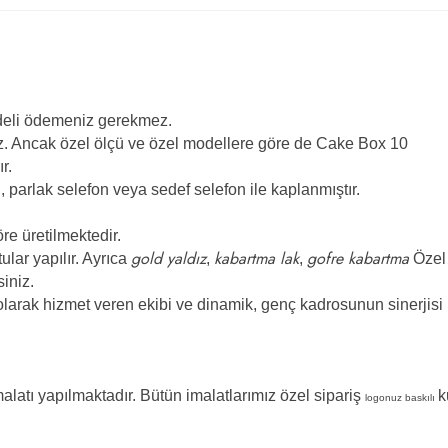
edeli ödemeniz gerekmez.
niz. Ancak özel ölçü ve özel modellere göre de Cake Box 10
r.
, parlak selefon veya sedef selefon ile kaplanmıştır.
öre üretilmektedir.
gold yaldız
kabartma lak
gofre kabartma
lar yapılır. Ayrıca
,
,
Özel
siniz.
arak hizmet veren ekibi ve dinamik, genç kadrosunun sinerjisi 
latı yapılmaktadır. Bütün imalatlarımız özel sipariş
k
logonuz baskılı