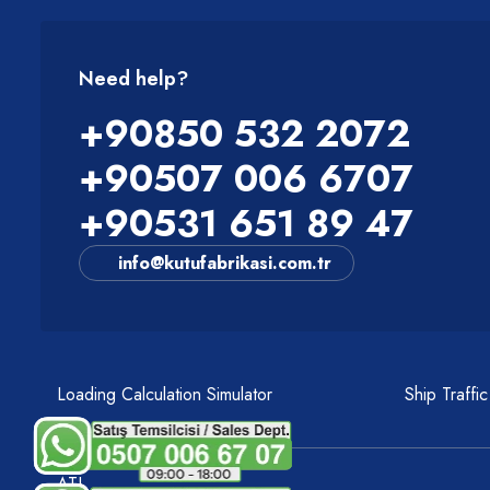
Need help?
+90850 532 2072
+90507 006 6707
+90531 651 89 47
info@kutufabrikasi.com.tr
Loading Calculation Simulator
Ship Traffi
ATI