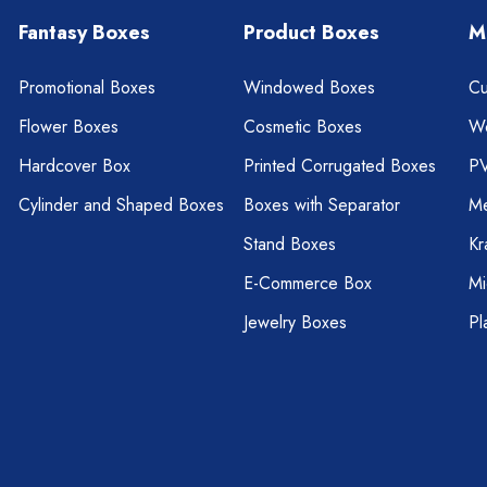
Fantasy Boxes
Product Boxes
M
Promotional Boxes
Windowed Boxes
Cu
Flower Boxes
Cosmetic Boxes
W
Hardcover Box
Printed Corrugated Boxes
P
Cylinder and Shaped Boxes
Boxes with Separator
Me
Stand Boxes
Kr
E-Commerce Box
Mi
Jewelry Boxes
Pl