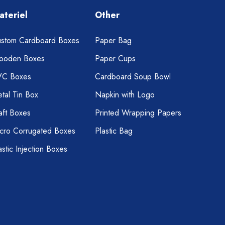
ateriel
Other
stom Cardboard Boxes
Paper Bag
ooden Boxes
Paper Cups
VC Boxes
Cardboard Soup Bowl
tal Tin Box
Napkin with Logo
aft Boxes
Printed Wrapping Papers
cro Corrugated Boxes
Plastic Bag
astic Injection Boxes