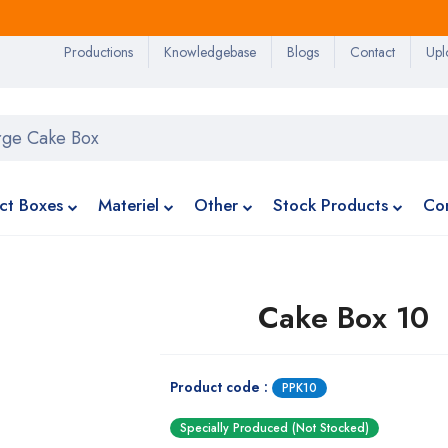
Productions
Knowledgebase
Blogs
Contact
Upl
ct Boxes
Materiel
Other
Stock Products
Co
Cake Box 10
Product code :
PPK10
Specially Produced (Not Stocked)