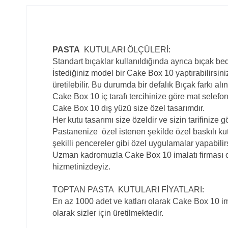
PASTA
KUTULARI ÖLÇÜLERİ:
Standart bıçaklar kullanıldığında ayrıca bıçak b
İstediğiniz model bir Cake Box 10 yaptırabilirsi
üretilebilir. Bu durumda bir defalık Bıçak farkı alını
Cake Box 10 iç tarafı tercihinize göre mat selefon
Cake Box 10 dış yüzü size özel tasarımdır.
Her kutu tasarımı size özeldir ve sizin tarifinize g
Pastanenize özel istenen şekilde özel baskılı kutu
şekilli pencereler gibi özel uygulamalar yapabilir
Uzman kadromuzla Cake Box 10 imalatı firması ol
hizmetinizdeyiz.
TOPTAN
PASTA
KUTULARI FİYATLARI:
En az 1000 adet ve katları olarak Cake Box 10 ima
olarak sizler için üretilmektedir.