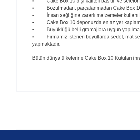
• Cake Box 10 dışı kaliteli baskılı ve selefon 
• Bozulmadan, parçalanmadan Cake Box 10nızı 
• İnsan sağlığına zararlı malzemeler kullanıl
• Cake Box 10 deponuzda en az yer kaplamalıdı
• Büyüklüğü belli gramajlara uygun yapılmalı
• Firmamız istenen boyutlarda sedef, mat selefonl
yapmaktadır.
Bütün dünya ülkelerine Cake Box 10 Kutuları ihra