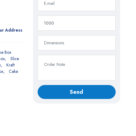
our Address
ke Box
Box
Slice
x
Kraft
ox
Cake