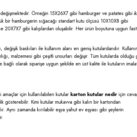
 değişmektedir. Örneğin 15X26X7 gibi hamburger ve patates gibi ik
çük bir hamburgerin sığacağı standart kutu ölçüsü 10X10X8 gibi
ise 20X7X7 gibi kalıplardan oluşabilir. Her ürün boyutuna uygun fast
ı, değişik baskıları ile kullanım alanı en geniş kutulardandır. Kullanı
ığı, malzemesi gibi çeşitli unsurları değişir. Tüm kutularda olduğu 
 bağlı olarak siparişe uygun şekilde en üst kalite ile kutuların imala
 amaçlar için kullanılabilen kutular
karton kutular nedir
için cevap
lik gösterebilir. Kimi kutular mukavva gibi kalın bir kartondan
ır. Aynı zamanda kırılabilir eşya yahut ev eşyası gibi şeylerin
r.