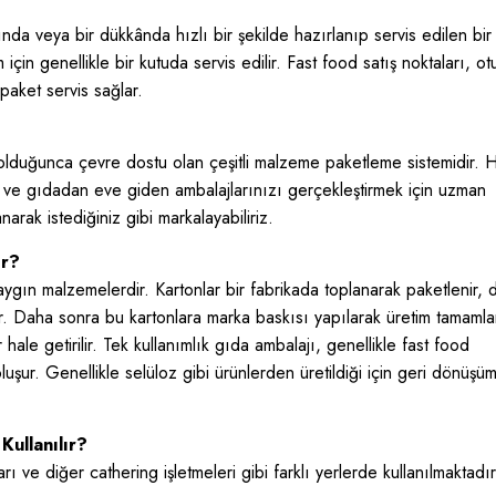
a veya bir dükkânda hızlı bir şekilde hazırlanıp servis edilen bir
için genellikle bir kutuda servis edilir. Fast food satış noktaları, o
paket servis sağlar.
olduğunca çevre dostu olan çeşitli malzeme paketleme sistemidir. 
r ve gıdadan eve giden ambalajlarınızı gerçekleştirmek için uzman
narak istediğiniz gibi markalayabiliriz.
ır?
yaygın malzemelerdir. Kartonlar bir fabrikada toplanarak paketlenir, 
lir. Daha sonra bu kartonlara marka baskısı yapılarak üretim tamamla
hale getirilir. Tek kullanımlık gıda ambalajı, genellikle fast food
luşur. Genellikle selüloz gibi ürünlerden üretildiği için geri dönüşü
ullanılır?
arı ve diğer cathering işletmeleri gibi farklı yerlerde kullanılmaktad