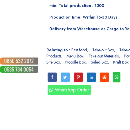
min. Total production : 1000
Production time: Within 15-30 Days
Delivery from Warehouse or Cargo to Y
Relating to :
Fast food
Take-out Box
Take-o
Products
Menu Box
Take-out Materials
Pot
Bite Box
Noodle Box
Salad Box
Kraft Box
WhatsApp Order