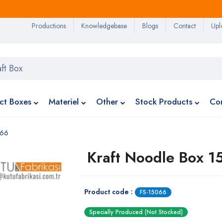
Productions
Knowledgebase
Blogs
Contact
Upl
ct Boxes
Materiel
Other
Stock Products
Co
066
Kraft Noodle Box 
Product code :
FS-15066
Specially Produced (Not Stocked)