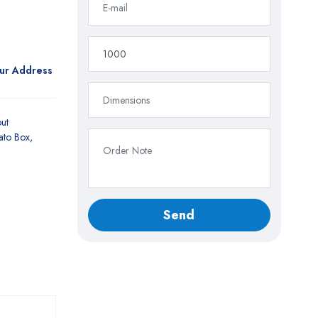
our Address
ut
ato Box