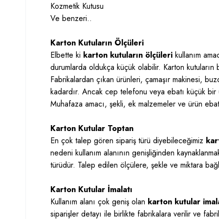
Kozmetik Kutusu
Ve benzeri..
Karton Kutuların Ölçüleri
Elbette ki
karton kutuların ölçüleri
kullanım amac
durumlarda oldukça küçük olabilir. Karton kutuların 
Fabrikalardan çıkan ürünleri, çamaşır makinesi, buzd
kadardır. Ancak cep telefonu veya ebatı küçük bir ü
Muhafaza amacı, şekli, ek malzemeler ve ürün ebatı 
Karton Kutular Toptan
En çok talep gören sipariş türü diyebileceğimiz
kar
nedeni kullanım alanının genişliğinden kaynaklanmak
türüdür. Talep edilen ölçülere, şekle ve miktara bağlı
Karton Kutular İmalatı
Kullanım alanı çok geniş olan
karton kutular imal
siparişler detayı ile birlikte fabrikalara verilir ve f