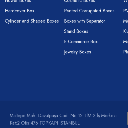
Flower Boxes
Cosmetic Boxes
W
Hardcover Box
Printed Corrugated Boxes
P
Cylinder and Shaped Boxes
Boxes with Separator
Me
Stand Boxes
Kr
E-Commerce Box
Mi
Jewelry Boxes
Pl
Maltepe Mah. Davutpaşa Cad. No:12 TİM-2 İş Merkezi
Kat:2 Ofis:476 TOPKAPI ISTANBUL