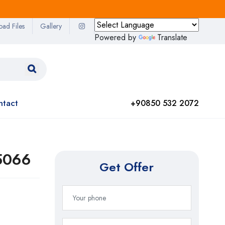
oad Files
Gallery
Powered by
Translate
ntact
+90850 532 2072
15066
Get Offer