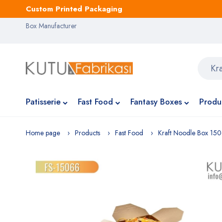
Custom Printed Packaging
Box Manufacturer
Patisserie
Fast Food
Fantasy Boxes
Produ
Home page
Products
Fast Food
Kraft Noodle Box 15