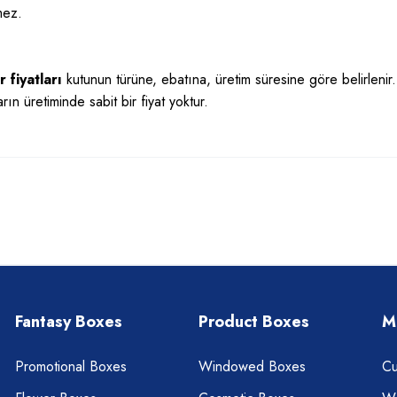
mez.
 fiyatları
kutunun türüne, ebatına, üretim süresine göre belirlenir.
arın üretiminde sabit bir fiyat yoktur.
Fantasy Boxes
Product Boxes
M
Promotional Boxes
Windowed Boxes
Cu