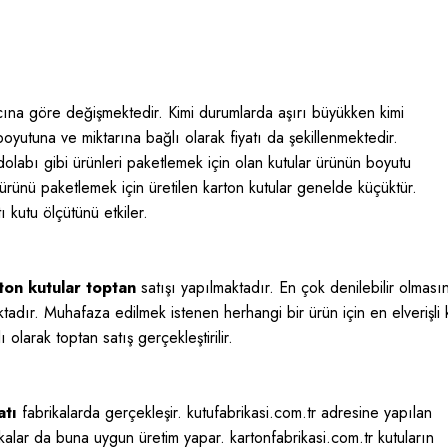
ına göre değişmektedir. Kimi durumlarda aşırı büyükken kimi
boyutuna ve miktarına bağlı olarak fiyatı da şekillenmektedir.
olabı gibi ürünleri paketlemek için olan kutular ürünün boyutu
rünü paketlemek için üretilen karton kutular genelde küçüktür.
kutu ölçütünü etkiler.
ton kutular toptan
satışı yapılmaktadır. En çok denilebilir olması
tadır. Muhafaza edilmek istenen herhangi bir ürün için en elverişli 
 olarak toptan satış gerçekleştirilir.
atı
fabrikalarda gerçekleşir. kutufabrikasi.com.tr adresine yapılan
abrikalar da buna uygun üretim yapar. kartonfabrikasi.com.tr kutuların