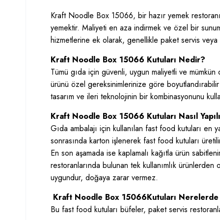
Kraft Noodle Box 15066, bir hazır yemek restoranınd
yemektir. Maliyeti en aza indirmek ve özel bir sunum 
hizmetlerine ek olarak, genellikle paket servis veya 
Kraft Noodle Box 15066 Kutuları Nedir?
Tümü gıda için güvenli, uygun maliyetli ve mümkün 
ürünü özel gereksinimlerinize göre boyutlandırabili
tasarım ve ileri teknolojinin bir kombinasyonunu kulla
Kraft Noodle Box 15066 Kutuları Nasıl Yapıl
Gıda ambalajı için kullanılan fast food kutuları en 
sonrasında karton işlenerek fast food kutuları üreti
En son aşamada ise kaplamalı kağıtla ürün sabitlenir 
restoranlarında bulunan tek kullanımlık ürünlerden o
uygundur, doğaya zarar vermez.
Kraft Noodle Box 15066Kutuları Nerelerde K
Bu fast food kutuları büfeler, paket servis restoranl