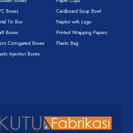
ooden Boxes
Paper Cups
VC Boxes
Cardboard Soup Bowl
tal Tin Box
Napkin with Logo
aft Boxes
Printed Wrapping Papers
cro Corrugated Boxes
Plastic Bag
astic Injection Boxes