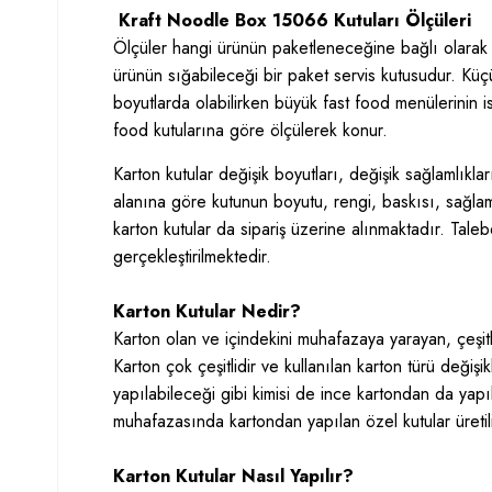
Kraft Noodle Box 15066 Kutuları Ölçüleri
Ölçüler hangi ürünün paketleneceğine bağlı olarak
ürünün sığabileceği bir paket servis kutusudur. Kü
boyutlarda olabilirken büyük fast food menülerinin 
food kutularına göre ölçülerek konur.
Karton kutular değişik boyutları, değişik sağlamlıklar
alanına göre kutunun boyutu, rengi, baskısı, sağlaml
karton kutular da sipariş üzerine alınmaktadır. Talebe
gerçekleştirilmektedir.
Karton Kutular Nedir?
Karton olan ve içindekini muhafazaya yarayan, çeşitli
Karton çok çeşitlidir ve kullanılan karton türü değişik
yapılabileceği gibi kimisi de ince kartondan da yapıl
muhafazasında kartondan yapılan özel kutular üretili
Karton Kutular Nasıl Yapılır?