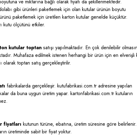
boyutuna ve miktarına bağlı olarak fiyatı da şekillenmektedir.
olabı gibi ürünleri paketlemek için olan kutular ürünün boyutu
rünü paketlemek için üretilen karton kutular genelde küçüktür.
kutu ölçütünü etkiler.
ton kutular toptan
satışı yapılmaktadır. En çok denilebilir olması
tadır. Muhafaza edilmek istenen herhangi bir ürün için en elverişli 
 olarak toptan satış gerçekleştirilir.
atı
fabrikalarda gerçekleşir. kutufabrikasi.com.tr adresine yapılan
abrikalar da buna uygun üretim yapar. kartonfabrikasi.com.tr kutuların
mez.
 fiyatları
kutunun türüne, ebatına, üretim süresine göre belirlenir.
arın üretiminde sabit bir fiyat yoktur.