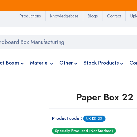
Productions
Knowledgebase
Blogs
Contact
Upl
ct Boxes
Materiel
Other
Stock Products
Co
Paper Box 22
Product code :
UK-KK-22
Specially Produced (Not Stocked)