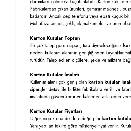
durumlarda oldukça küçük olabilir. Karton kutuların 
Fabrikalardan çıkan ürünleri, çamaşır makinesi, buzd
kadardır. Ancak cep telefonu veya ebatı küçük bir ü
Muhafaza amacı, şekli, ek malzemeler ve ürün ebatı 
Karton Kutular Toptan
En çok talep gören sipariş türü diyebileceğimiz
kar
nedeni kullanım alanının genişliğinden kaynaklanmak
türüdür. Talep edilen ölçülere, şekle ve miktara bağlı
Karton Kutular İmalatı
Kullanım alanı çok geniş olan
karton kutular imal
siparişler detayı ile birlikte fabrikalara verilir ve f
imalatında güveni korur ve kaliteden asla ödün ver
Karton Kutular Fiyatları
Diğer birçok üründe de olduğu gibi
karton kutular
Yani yapılan teklife göre müşteriye fiyat verilir. Kutul