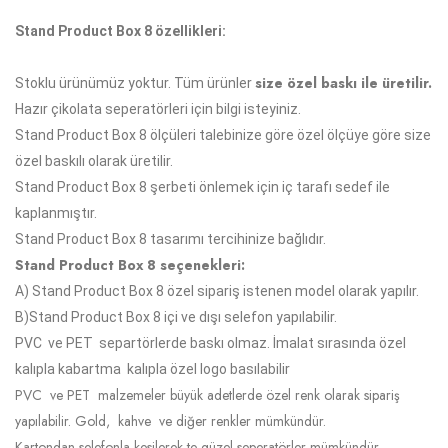
Stand Product Box 8 özellikleri:
size özel baskı ile üretilir.
Stoklu ürünümüz yoktur. Tüm ürünler
Hazır çikolata seperatörleri için bilgi isteyiniz.
Stand Product Box 8 ölçüleri talebinize göre özel ölçüye göre size
özel baskılı olarak üretilir.
Stand Product Box 8 şerbeti önlemek için iç tarafı
sedef
ile
kaplanmıştır.
Stand Product Box 8 tasarımı tercihinize bağlıdır.
Stand Product Box 8 seçenekleri:
A)
Stand Product Box 8
özel sipariş istenen model olarak yapılır.
B)
Stand Product Box 8
içi ve dışı selefon yapılabilir.
PVC ve PET separtörlerde baskı olmaz. İmalat sırasında özel
kalıpla kabartma kalıpla özel logo basılabilir
PVC ve PET malzemeler büyük adetlerde özel renk olarak sipariş
yapılabilir. Gold, kahve ve diğer renkler mümkündür.
Kartondan selefonla kesilerek te güzel seperatörler mümkündür.