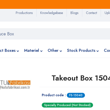
Productions
Knowledgebase
Blogs
Contact
Upl
ct Boxes
Materiel
Other
Stock Products
Co
Takeout Box 150
Product code :
FS-15040
Specially Produced (Not Stocked)