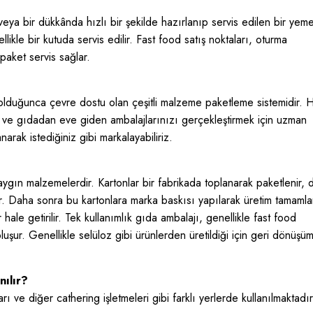
a bir dükkânda hızlı bir şekilde hazırlanıp servis edilen bir yemek
likle bir kutuda servis edilir. Fast food satış noktaları, oturma
paket servis sağlar.
olduğunca çevre dostu olan çeşitli malzeme paketleme sistemidir. 
r ve gıdadan eve giden ambalajlarınızı gerçekleştirmek için uzman
narak istediğiniz gibi markalayabiliriz.
yaygın malzemelerdir. Kartonlar bir fabrikada toplanarak paketlenir, 
lir. Daha sonra bu kartonlara marka baskısı yapılarak üretim tamamla
hale getirilir. Tek kullanımlık gıda ambalajı, genellikle fast food
luşur. Genellikle selüloz gibi ürünlerden üretildiği için geri dönüşü
ılır?
arı ve diğer cathering işletmeleri gibi farklı yerlerde kullanılmaktad