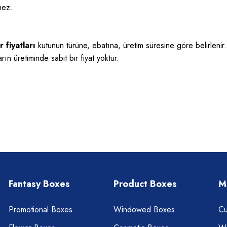
mez.
 fiyatları
kutunun türüne, ebatına, üretim süresine göre belirlenir.
arın üretiminde sabit bir fiyat yoktur.
Fantasy Boxes
Product Boxes
M
Promotional Boxes
Windowed Boxes
Cu