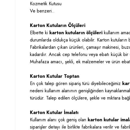
Kozmetik Kutusu
Ve benzeri..
Karton Kutuların Ölçüleri
Elbette ki
karton kutuların ölçüleri
kullanım amac
durumlarda oldukça küçük olabilir. Karton kutuların 
Fabrikalardan çıkan ürünleri, çamaşır makinesi, buzd
kadardır. Ancak cep telefonu veya ebatı küçük bir ü
Muhafaza amacı, şekli, ek malzemeler ve ürün ebatı 
Karton Kutular Toptan
En çok talep gören sipariş türü diyebileceğimiz
kar
nedeni kullanım alanının genişliğinden kaynaklanmak
türüdür. Talep edilen ölçülere, şekle ve miktara bağlı
Karton Kutular İmalatı
Kullanım alanı çok geniş olan
karton kutular imal
siparişler detayı ile birlikte fabrikalara verilir ve f