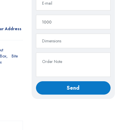
our Address
ut
 Box
Bite
x