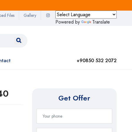
oad Files
Gallery
Powered by
Translate
ntact
+90850 532 2072
40
Get Offer