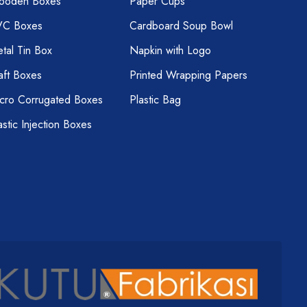
ooden Boxes
Paper Cups
VC Boxes
Cardboard Soup Bowl
tal Tin Box
Napkin with Logo
aft Boxes
Printed Wrapping Papers
cro Corrugated Boxes
Plastic Bag
astic Injection Boxes