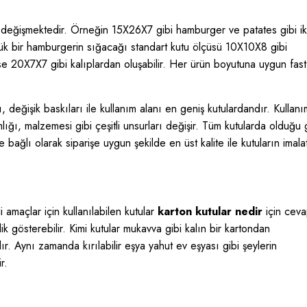
 değişmektedir. Örneğin 15X26X7 gibi hamburger ve patates gibi ik
çük bir hamburgerin sığacağı standart kutu ölçüsü 10X10X8 gibi
ise 20X7X7 gibi kalıplardan oluşabilir. Her ürün boyutuna uygun fast
ı, değişik baskıları ile kullanım alanı en geniş kutulardandır. Kullanı
ığı, malzemesi gibi çeşitli unsurları değişir. Tüm kutularda olduğu 
 bağlı olarak siparişe uygun şekilde en üst kalite ile kutuların imala
 amaçlar için kullanılabilen kutular
karton kutular nedir
için cevap
lik gösterebilir. Kimi kutular mukavva gibi kalın bir kartondan
ır. Aynı zamanda kırılabilir eşya yahut ev eşyası gibi şeylerin
r.