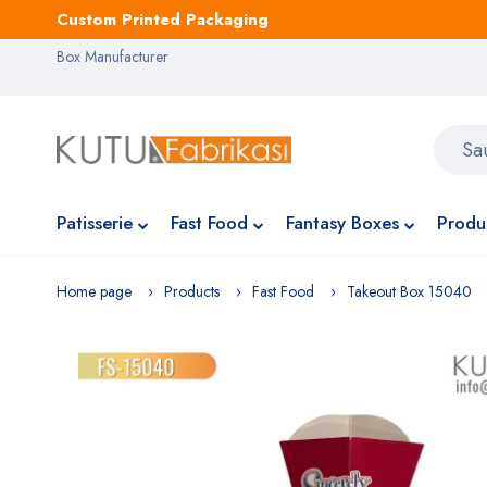
Custom Printed Packaging
Box Manufacturer
Patisserie
Fast Food
Fantasy Boxes
Produ
Home page
Products
Fast Food
Takeout Box 15040