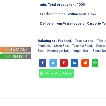
min. Total production : 1000
Production time: Within 15-30 Days
Delivery from Warehouse or Cargo to Y
Relating to :
Fast food
Take-out box
Take-o
Products
Menu Box
Take-out Food
Potato
Box
Hamburger Box
Yogurt Box
Sauce Bo
WhatsApp Order