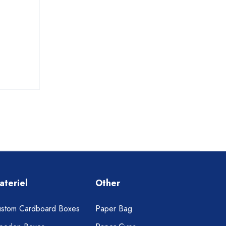
ateriel
Other
stom Cardboard Boxes
Paper Bag