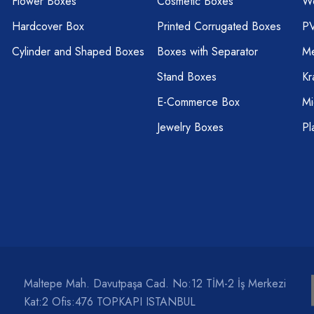
Flower Boxes
Cosmetic Boxes
W
Hardcover Box
Printed Corrugated Boxes
P
Cylinder and Shaped Boxes
Boxes with Separator
Me
Stand Boxes
Kr
E-Commerce Box
Mi
Jewelry Boxes
Pl
Maltepe Mah. Davutpaşa Cad. No:12 TİM-2 İş Merkezi
Kat:2 Ofis:476 TOPKAPI ISTANBUL