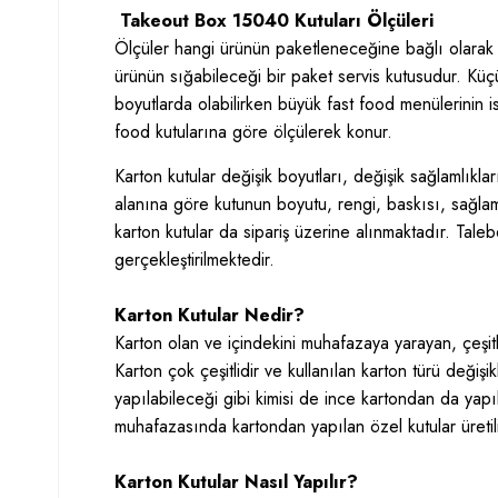
Takeout Box 15040 Kutuları Ölçüleri
Ölçüler hangi ürünün paketleneceğine bağlı olarak
ürünün sığabileceği bir paket servis kutusudur. Kü
boyutlarda olabilirken büyük fast food menülerinin 
food kutularına göre ölçülerek konur.
Karton kutular değişik boyutları, değişik sağlamlıklar
alanına göre kutunun boyutu, rengi, baskısı, sağlaml
karton kutular da sipariş üzerine alınmaktadır. Talebe
gerçekleştirilmektedir.
Karton Kutular Nedir?
Karton olan ve içindekini muhafazaya yarayan, çeşitli
Karton çok çeşitlidir ve kullanılan karton türü değişik
yapılabileceği gibi kimisi de ince kartondan da yapıl
muhafazasında kartondan yapılan özel kutular üretili
Karton Kutular Nasıl Yapılır?