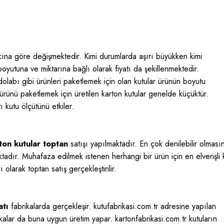
ına göre değişmektedir. Kimi durumlarda aşırı büyükken kimi
boyutuna ve miktarına bağlı olarak fiyatı da şekillenmektedir.
olabı gibi ürünleri paketlemek için olan kutular ürünün boyutu
rünü paketlemek için üretilen karton kutular genelde küçüktür.
kutu ölçütünü etkiler.
ton kutular toptan
satışı yapılmaktadır. En çok denilebilir olması
tadır. Muhafaza edilmek istenen herhangi bir ürün için en elverişli 
 olarak toptan satış gerçekleştirilir.
atı
fabrikalarda gerçekleşir. kutufabrikasi.com.tr adresine yapılan
abrikalar da buna uygun üretim yapar. kartonfabrikasi.com.tr kutuların