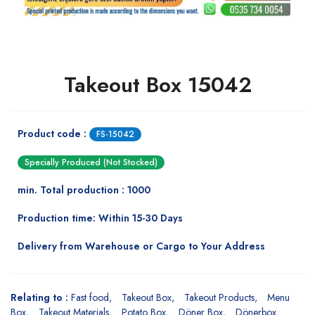
Takeout Box 15042
Product code :
FS-15042
Specially Produced (Not Stocked)
min. Total production : 1000
Production time: Within 15-30 Days
Delivery from Warehouse or Cargo to Your Address
Relating to :
Fast food
Takeout Box
Takeout Products
Menu
Box
Takeout Materials
Potato Box
Döner Box
Dönerbox