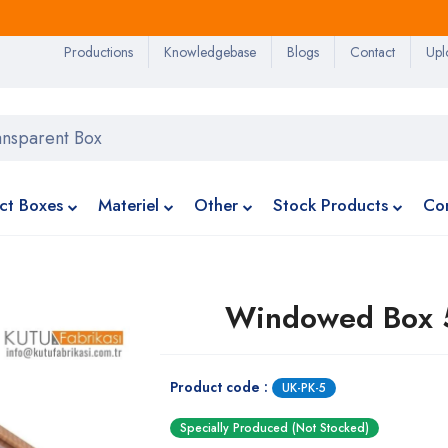
Productions
Knowledgebase
Blogs
Contact
Upl
ct Boxes
Materiel
Other
Stock Products
Co
5
Windowed Box 
Product code :
UK-PK-5
Specially Produced (Not Stocked)