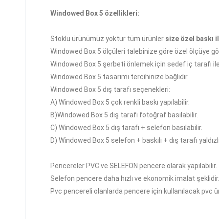
Windowed Box 5 özellikleri:
Stoklu ürünümüz yoktur tüm ürünler
size özel baskı il
Windowed Box 5 ölçüleri talebinize göre özel ölçüye göre
Windowed Box 5 şerbeti önlemek için sedef iç tarafı ile
Windowed Box 5 tasarımı tercihinize bağlıdır.
Windowed Box 5 dış tarafı seçenekleri:
A)
Windowed Box 5 çok
renkli baskı yapılabilir.
B)
Windowed Box 5
dış tarafı fotoğraf basılabilir.
C)
Windowed Box 5
dış tarafı + selefon basılabilir.
D)
Windowed Box 5
selefon + baskılı + dış tarafı yaldızlı 
Pencereler PVC ve SELEFON pencere olarak yapılabilir.
Selefon pencere daha hızlı ve ekonomik imalat şeklidir
Pvc pencereli olanlarda pencere için kullanılacak pvc ü