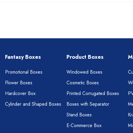
Fantasy Boxes
Product Boxes
M
Promotional Boxes
Windowed Boxes
Cu
Flower Boxes
Cosmetic Boxes
W
Hardcover Box
Printed Corrugated Boxes
P
Cylinder and Shaped Boxes
Boxes with Separator
Me
Stand Boxes
Kr
E-Commerce Box
Mi