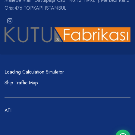
Maltepe Mah. Davutpaşa Cad. No:12 TİM-2 İş Merkezi Kat:2
Ofis:476 TOPKAPI ISTANBUL
Loading Calculation Simulator
Ship Traffic Map
ATI