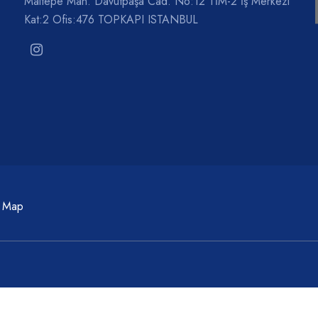
Maltepe Mah. Davutpaşa Cad. No:12 TİM-2 İş Merkezi
Kat:2 Ofis:476 TOPKAPI ISTANBUL
c Map