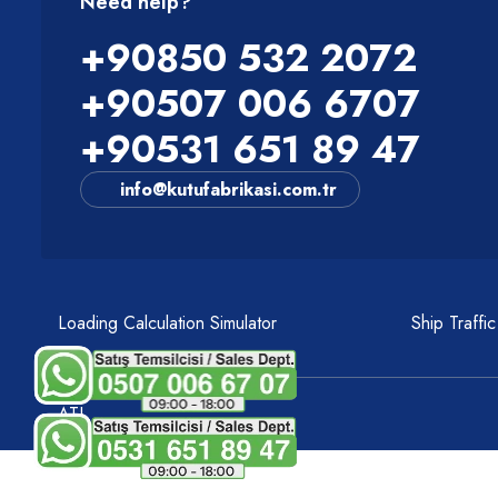
Need help?
+90850 532 2072
+90507 006 6707
+90531 651 89 47
info@kutufabrikasi.com.tr
Loading Calculation Simulator
Ship Traffi
ATI