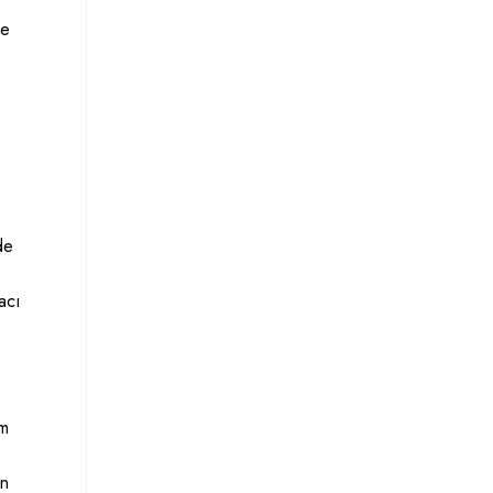
ne
de
acı
im
ın