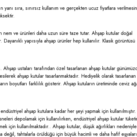
 yanı sıra, sınırsız kullanım ve gerçekten ucuz fiyatlara verilmesi
ksektir.
en nem ve ürünleri daha uzun süre taze tutar. Ahşap kutular doğal
. Dayanıklı yapısıyla ahşap ürünler hep kullanılır. Klasik görüntüsü
di. Ahşap ustaları tarafından özel tasarlanan ahşap kutular günümüz
kesilerek ahşap kutular tasarlanmaktadır. Hediyelik olarak tasarlanan
rın boyutları farklılık gösterir. Ahşap kutuların üretiminde ceviz ağ
ndüstriyel ahşap kutulara kadar her şeyi yapmak için kullanılmıştır.
neleri depolamak için kullanılırken, endüstriyel ahşap kutular tüket
k için kullanılmaktadır.. Ahşap kutular, düşük ağırlıkları nedeniyle
la değil, tahtalarla örüldüğü için büyük hacimli ve daha hafif eşyalar