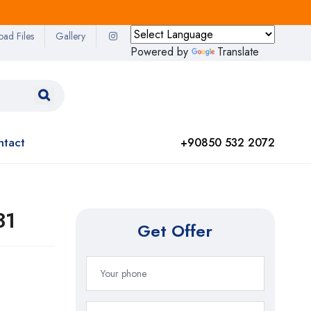
oad Files
Gallery
Powered by
Translate
ntact
+90850 532 2072
31
Get Offer