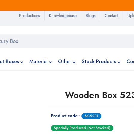
Productions
Knowledgebase
Blogs
Contact
Upl
ct Boxes
Materiel
Other
Stock Products
Co
Wooden Box 52
Product code :
AK-5231
Specially Produced (Not Stocked)