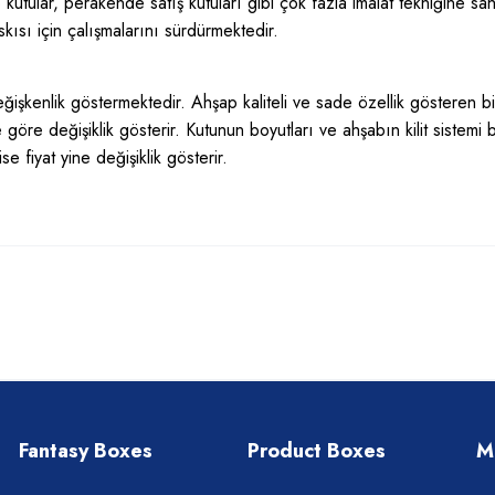
ap kutular, perakende satış kutuları gibi çok fazla imalat tekniğine sa
skısı için çalışmalarını sürdürmektedir.
ğişkenlik göstermektedir. Ahşap kaliteli ve sade özellik gösteren bi
 göre değişiklik gösterir. Kutunun boyutları ve ahşabın kilit sistemi 
se fiyat yine değişiklik gösterir.
Fantasy Boxes
Product Boxes
M