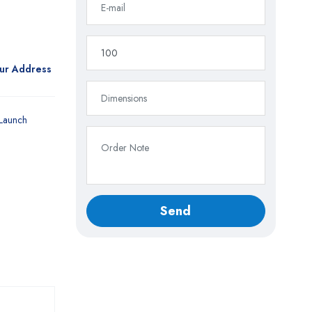
our Address
Launch