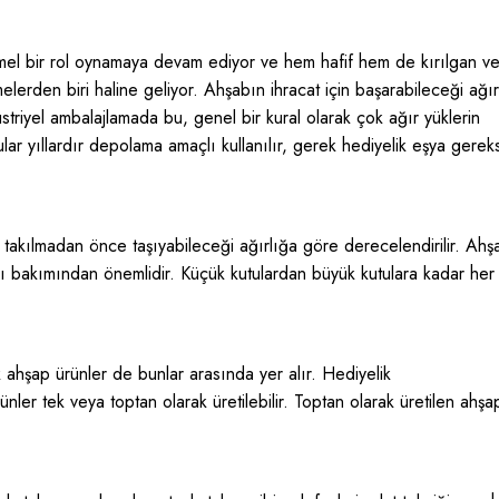
emel bir rol oynamaya devam ediyor ve hem hafif hem de kırılgan v
elerden biri haline geliyor. Ahşabın ihracat için başarabileceği ağır
düstriyel ambalajlamada bu, genel bir kural olarak çok ağır yüklerin
ular yıllardır depolama amaçlı kullanılır, gerek hediyelik eşya gerek
) takılmadan önce taşıyabileceği ağırlığa göre derecelendirilir. Ahş
sı bakımından önemlidir. Küçük kutulardan büyük kutulara kadar her
 ahşap ürünler de bunlar arasında yer alır. Hediyelik
ünler tek veya toptan olarak üretilebilir. Toptan olarak üretilen ahşa