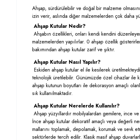
Ahşap, sürdürülebilir ve doğal bir malzeme olmasının
izin verir, aslında diğer malzemelerden çok daha yü
Ahşap Kutular Nedir?
Ahşabın özellikleri, onları kendi kendini düzenley
malzemelerden yapılırlar. 0 ahşap özellik gösterirler
bakımından ahşap kutular zarif ve şıktır.
Ahşap Kutular Nasıl Yapılır?
Eskiden ahşap kutular el ile kesilerek üretilmektey
teknolojik üretilebilir. Günümüzde özel cihazlar ile 
ahşap kutunun boyutları ile dekorasyon amaçlı olanla
sık kullanılmaktadır.
Ahşap Kutular Nerelerde Kullanılır?
Ahşap yüzyıllardır mobilyalardan gemilere, ince ve e
İnce ahşap kutular dekoratif amaçlı veya değerli nes
mallarını toplamak, depolamak, korumak ve sevk etme
sektörlerde tercih edilir. Klasik masif ahşap duvarlar