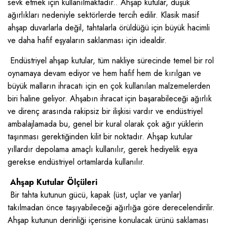
sevk etmek için kullanılmaktadır.. Ahşap kutular, düşük
ağırlıkları nedeniyle sektörlerde tercih edilir. Klasik masif
ahşap duvarlarla değil, tahtalarla örüldüğü için büyük hacimli
ve daha hafif eşyaların saklanması için idealdir.
Endüstriyel ahşap kutular, tüm nakliye sürecinde temel bir rol
oynamaya devam ediyor ve hem hafif hem de kırılgan ve
büyük malların ihracatı için en çok kullanılan malzemelerden
biri haline geliyor. Ahşabın ihracat için başarabileceği ağırlık
ve direnç arasında rakipsiz bir ilişkisi vardır ve endüstriyel
ambalajlamada bu, genel bir kural olarak çok ağır yüklerin
taşınması gerektiğinden kilit bir noktadır. Ahşap kutular
yıllardır depolama amaçlı kullanılır, gerek hediyelik eşya
gerekse endüstriyel ortamlarda kullanılır.
Ahşap Kutular Ölçüleri
Bir tahta kutunun gücü, kapak (üst, uçlar ve yanlar)
takılmadan önce taşıyabileceği ağırlığa göre derecelendirilir.
Ahşap kutunun derinliği içerisine konulacak ürünü saklaması