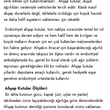
sevk etmek için kullanılmaktadır.. Ahşap kutular, düşük
ağırlıkları nedeniyle sektörlerde tercih edilir. Klasik masif
ahşap duvarlarla değil, tahtalarla örüldüğü için büyük hacimli
ve daha hafif eşyaların saklanması için idealdir.
Endüstriyel ahşap kutular, tüm nakliye sürecinde temel bir rol
oynamaya devam ediyor ve hem hafif hem de kırılgan ve
büyük malların ihracatı için en çok kullanılan malzemelerden
biri haline geliyor. Ahşabın ihracat için başarabileceği ağırlık
ve direnç arasında rakipsiz bir ilişkisi vardır ve endüstriyel
ambalajlamada bu, genel bir kural olarak çok ağır yüklerin
taşınması gerektiğinden kilit bir noktadır. Ahşap kutular
yıllardır depolama amaçlı kullanılır, gerek hediyelik eşya
gerekse endüstriyel ortamlarda kullanılır.
Ahşap Kutular Ölçüleri
Bir tahta kutunun gücü, kapak (üst, uçlar ve yanlar)
takılmadan önce taşıyabileceği ağırlığa göre derecelendirilir.
Ahşap kutunun derinliği içerisine konulacak ürünü saklaması