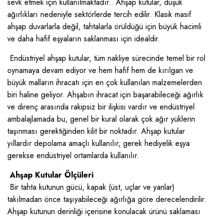
sevk etmek için kullanılmaktadır.. Ahşap kutular, düşük
ağırlıkları nedeniyle sektörlerde tercih edilir. Klasik masif
ahşap duvarlarla değil, tahtalarla örüldüğü için büyük hacimli
ve daha hafif eşyaların saklanması için idealdir.
Endüstriyel ahşap kutular, tüm nakliye sürecinde temel bir rol
oynamaya devam ediyor ve hem hafif hem de kırılgan ve
büyük malların ihracatı için en çok kullanılan malzemelerden
biri haline geliyor. Ahşabın ihracat için başarabileceği ağırlık
ve direnç arasında rakipsiz bir ilişkisi vardır ve endüstriyel
ambalajlamada bu, genel bir kural olarak çok ağır yüklerin
taşınması gerektiğinden kilit bir noktadır. Ahşap kutular
yıllardır depolama amaçlı kullanılır, gerek hediyelik eşya
gerekse endüstriyel ortamlarda kullanılır.
Ahşap Kutular Ölçüleri
Bir tahta kutunun gücü, kapak (üst, uçlar ve yanlar)
takılmadan önce taşıyabileceği ağırlığa göre derecelendirilir.
Ahşap kutunun derinliği içerisine konulacak ürünü saklaması