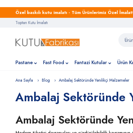
Özel baskılı kutu imalatı - Tüm Ürünlerimiz Özel İmalattı
Toptan Kutu İmalatı
Pastane
Fast Food
Fantazi Kutular
Ürün Ku
Ana Sayfa
Blog
Ambalaj Sektöründe Yenilikçi Malzemeler
Ambalaj Sektöründe Y
Ambalaj Sektöründe Yen
Modern tüketici davranışları ve sürdürülebilirlik kavramını