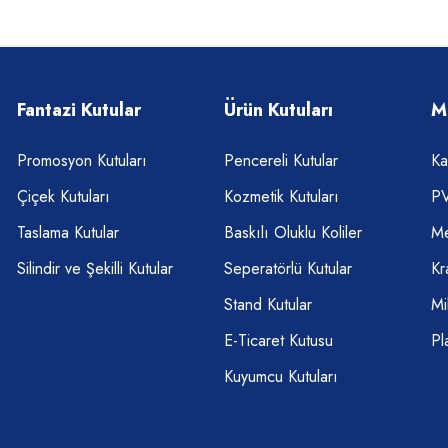
Fantazi Kutular
Ürün Kutuları
M
Promosyon Kutuları
Pencereli Kutular
Ka
Çiçek Kutuları
Kozmetik Kutuları
PV
Taslama Kutular
Baskılı Oluklu Koliler
Me
Silindir ve Şekilli Kutular
Seperatörlü Kutular
Kr
Stand Kutular
Mi
E-Ticaret Kutusu
Pl
Kuyumcu Kutuları