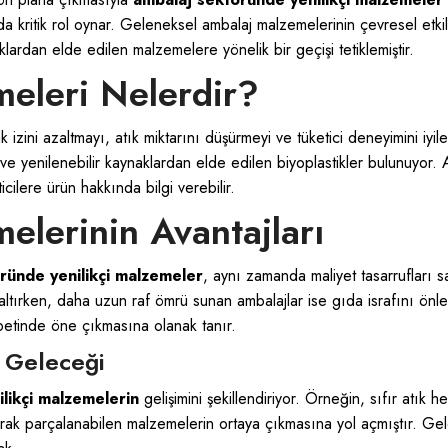
kritik rol oynar. Geleneksel ambalaj malzemelerinin çevresel etkiler
lardan elde edilen malzemelere yönelik bir geçişi tetiklemiştir.
meleri Nelerdir?
k izini azaltmayı, atık miktarını düşürmeyi ve tüketici deneyimini iyi
 ve yenilenebilir kaynaklardan elde edilen biyoplastikler bulunuyor. Ayr
cilere ürün hakkında bilgi verebilir.
elerinin Avantajları
ründe yenilikçi malzemeler
, aynı zamanda maliyet tasarrufları s
zaltırken, daha uzun raf ömrü sunan ambalajlar ise gıda israfını önl
betinde öne çıkmasına olanak tanır.
e Geleceği
likçi malzemelerin
gelişimini şekillendiriyor. Örneğin, sıfır atık
 olarak parçalanabilen malzemelerin ortaya çıkmasına yol açmıştır. Ge