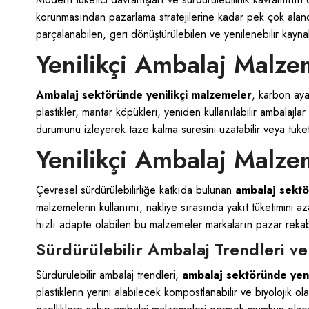
korunmasından pazarlama stratejilerine kadar pek çok alanda 
parçalanabilen, geri dönüştürülebilen ve yenilenebilir kaynak
Yenilikçi Ambalaj Malze
Ambalaj sektöründe yenilikçi malzemeler
, karbon aya
plastikler, mantar köpükleri, yeniden kullanılabilir ambalajlar
durumunu izleyerek taze kalma süresini uzatabilir veya tüketi
Yenilikçi Ambalaj Malzem
Çevresel sürdürülebilirliğe katkıda bulunan
ambalaj sektö
malzemelerin kullanımı, nakliye sırasında yakıt tüketimini a
hızlı adapte olabilen bu malzemeler markaların pazar reka
Sürdürülebilir Ambalaj Trendleri v
Sürdürülebilir ambalaj trendleri,
ambalaj sektöründe yeni
plastiklerin yerini alabilecek kompostlanabilir ve biyolojik