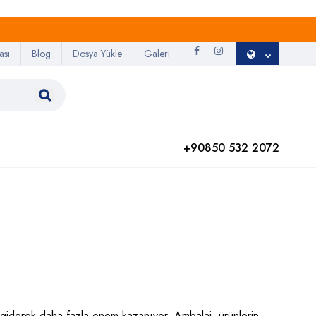
ası
Blog
Dosya Yükle
Galeri
+90850 532 2072
giderek daha fazla önem kazanıyor. Ambalaj, ürünlerin