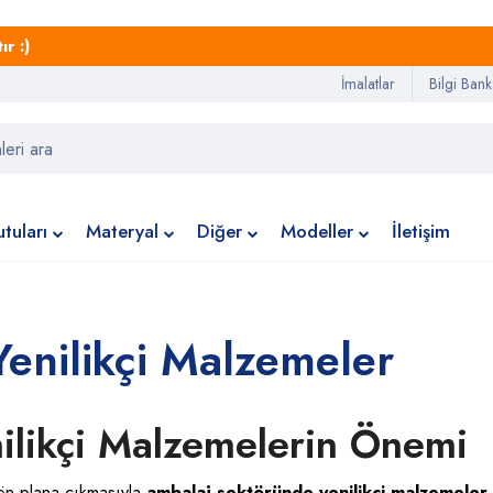
r :)
İmalatlar
Bilgi Bank
tuları
Materyal
Diğer
Modeller
İletişim
enilikçi Malzemeler
ilikçi Malzemelerin Önemi
n ön plana çıkmasıyla
ambalaj sektöründe yenilikçi malzemeler