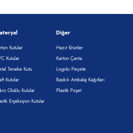
ateryal
Diğer
rton Kutular
Hazır Ürünler
C Kutular
Karton Çanta
tal Teneke Kutu
Logolu Peçete
aft Kutular
Baskılı Ambalaj Kağıtları
kro Oluklu Kutular
Plastik Poşet
astik Enjeksiyon Kutular