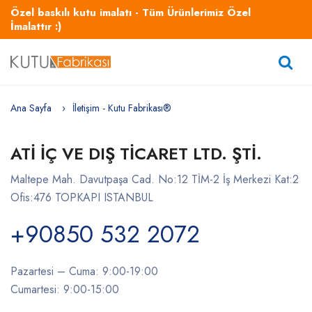
Özel baskılı kutu imalatı - Tüm Ürünlerimiz Özel
İmalattır :)
Ana Sayfa
İletişim - Kutu Fabrikası®
ATİ İÇ VE DIŞ TİCARET LTD. ŞTİ.
Maltepe Mah. Davutpaşa Cad. No:12 TİM-2 İş Merkezi Kat:2
Ofis:476 TOPKAPI ISTANBUL
+90850 532 2072
Pazartesi – Cuma: 9:00-19:00
Cumartesi: 9:00-15:00