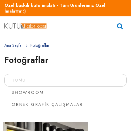
Özel baskılı kutu imalatı - Tüm Ürünlerimiz Özel
İmalattır :)
Ana Sayfa
Fotoğraflar
Fotoğraflar
TÜMÜ
SHOWROOM
ÖRNEK GRAFIK ÇALIŞMALARI