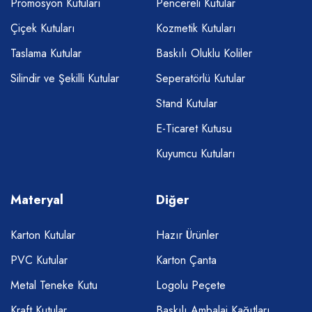
Promosyon Kutuları
Pencereli Kutular
Çiçek Kutuları
Kozmetik Kutuları
Taslama Kutular
Baskılı Oluklu Koliler
Silindir ve Şekilli Kutular
Seperatörlü Kutular
Stand Kutular
E-Ticaret Kutusu
Kuyumcu Kutuları
Materyal
Diğer
Karton Kutular
Hazır Ürünler
PVC Kutular
Karton Çanta
Metal Teneke Kutu
Logolu Peçete
Kraft Kutular
Baskılı Ambalaj Kağıtları