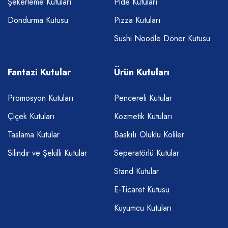
Şekerleme Kutuları
Pide Kutuları
Dondurma Kutusu
Pizza Kutuları
Sushi Noodle Döner Kutusu
Fantazi Kutular
Ürün Kutuları
Promosyon Kutuları
Pencereli Kutular
Çiçek Kutuları
Kozmetik Kutuları
Taslama Kutular
Baskılı Oluklu Koliler
Silindir ve Şekilli Kutular
Seperatörlü Kutular
Stand Kutular
E-Ticaret Kutusu
Kuyumcu Kutuları