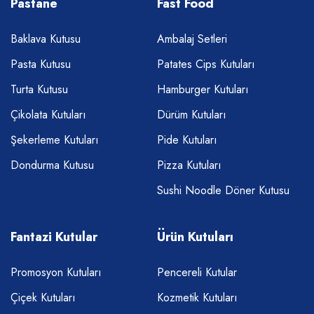
Pastane
Fast Food
Baklava Kutusu
Ambalaj Setleri
Pasta Kutusu
Patates Cips Kutuları
Turta Kutusu
Hamburger Kutuları
Çikolata Kutuları
Dürüm Kutuları
Şekerleme Kutuları
Pide Kutuları
Dondurma Kutusu
Pizza Kutuları
Sushi Noodle Döner Kutusu
Fantazi Kutular
Ürün Kutuları
Promosyon Kutuları
Pencereli Kutular
Çiçek Kutuları
Kozmetik Kutuları