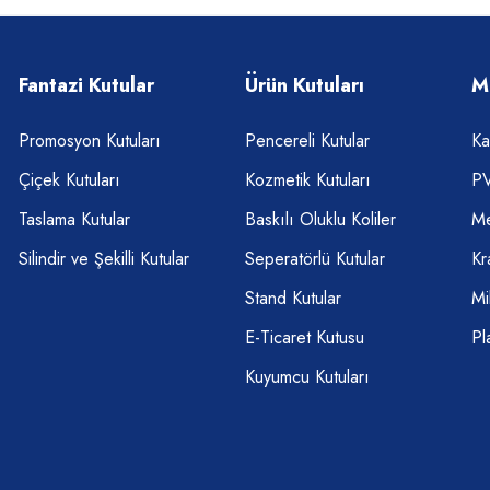
Fantazi Kutular
Ürün Kutuları
M
Promosyon Kutuları
Pencereli Kutular
Ka
Çiçek Kutuları
Kozmetik Kutuları
PV
Taslama Kutular
Baskılı Oluklu Koliler
Me
Silindir ve Şekilli Kutular
Seperatörlü Kutular
Kr
Stand Kutular
Mi
E-Ticaret Kutusu
Pl
Kuyumcu Kutuları