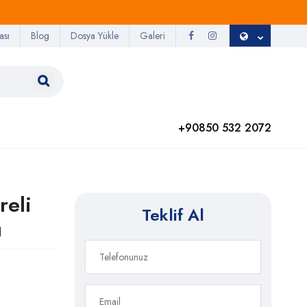
ası
Blog
Dosya Yükle
Galeri
+90850 532 2072
reli
Teklif Al
u