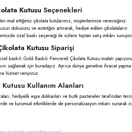
kolata Kutusu
Seçenekleri
 imal ettiğimiz çikolata kutularımız, müşterilerinize vereceğiniz
uzun dokusunu ve estetiğini artırarak, hediye edilen çikolataların
lerinizde özel baskı seçeneği ile sizlere toptan satış imkânı sunuyo
Çikolata Kutusu
Siparişi
zel baskılı Gold Baskılı Pencereli Çikolata Kutusu imalatı yapıyor
yısını sağlamak için buradayız. Ayrıca dünya geneline ihracat yapma
ere hizmet veriyoruz.
a Kutusu Kullanım Alanları
zaları, hediyelik eşya dükkanları ve butik pastaneler tarafından terc
rde ve kurumsal etkinliklerde de personalizasyon imkanı sunarak ö
im ölçülerde yaptırabilir miyim?