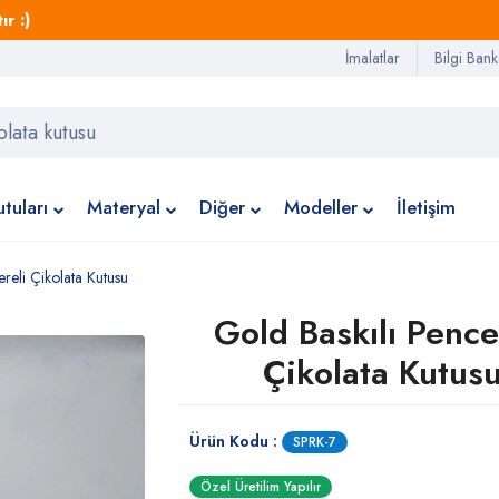
r :)
İmalatlar
Bilgi Bank
tuları
Materyal
Diğer
Modeller
İletişim
reli Çikolata Kutusu
Gold Baskılı Pence
Çikolata Kutus
Ürün Kodu :
SPRK-7
Özel Üretilim Yapılır