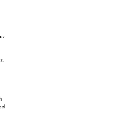
ruz.
uz.
ih
zel