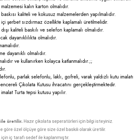
lzemesi kalın karton olmalıdır.
kısı kaliteli ve kokusuz malzemelerden yapılmalıdır.
erbet sızdırmaz özellikte kaplamalı üretilmelidir.
kaliteli baskılı ve selefon kaplamalı olmalıdır.
dayanıklılıkta olmalıdır.
amalıdır.
dayanıklı olmalıdır.
r ve kullanırken kolayca katlanmalıdır.;;
ır.
, parlak selefonlu, laklı, gofreli, varak yaldızlı kutu imalatı
ncereli Çikolata Kutusu ihracatını gerçekleştirmektedir.
lat Turta tepsi kutusu yapılır.
ile üretilir.
Hazır çikolata seperatörleri için bilgi isteyiniz.
 göre özel ölçüye göre size özel baskılı olarak üretilir.
için iç tarafı
sedef
ile kaplanmıştır.