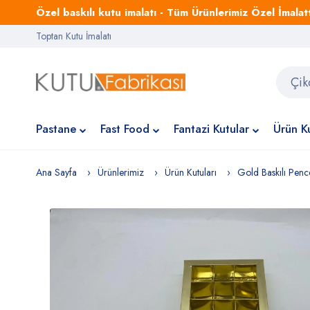
Özel baskılı kutu imalatı - Tüm Ürünlerimiz Özel İmalattı
Toptan Kutu İmalatı
Pastane
Fast Food
Fantazi Kutular
Ürün Ku
Ana Sayfa
Ürünlerimiz
Ürün Kutuları
Gold Baskılı Pence