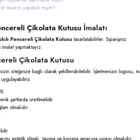
zel tasarım yapabilir miyim?
encereli Çikolata Kutusu
İmalatı
kılı Pencereli Çikolata Kutusu
tasarlatabilirler. Siparişiniz
n imalat yapmaktayız.
ereli Çikolata Kutusu
zin isteğinize bağlı olarak şekillendirilebilir. İşletmenizin logosu, 
uygulayabiliriz.
Rİ
 şartlarda üretilmelidir.
am olmalıdır.
.
idir
mı estetik olmalı, taşıma ve koruma amacına uygun olmalıdır