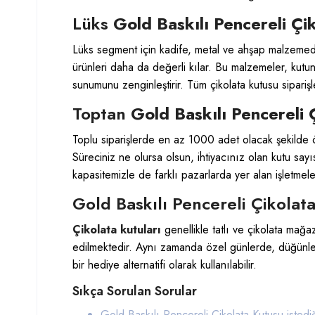
Lüks
Gold Baskılı Pencereli Çi
Lüks segment için kadife, metal ve ahşap malzemeden
ürünleri daha da değerli kılar. Bu malzemeler, kutun
sunumunu zenginleştirir. Tüm çikolata kutusu sipariş
Toptan
Gold Baskılı Pencereli 
Toplu siparişlerde en az 1000 adet olacak şekilde ö
Süreciniz ne olursa olsun, ihtiyacınız olan kutu sa
kapasitemizle de farklı pazarlarda yer alan işletmel
Gold Baskılı Pencereli Çikolat
Çikolata kutuları
genellikle tatlı ve çikolata mağa
edilmektedir. Aynı zamanda özel günlerde, düğünle
bir hediye alternatifi olarak kullanılabilir.
Sıkça Sorulan Sorular
Gold Baskılı Pencereli Çikolata Kutusu istediğ