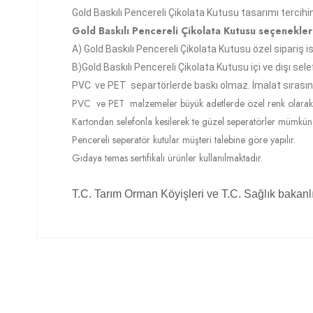
Gold Baskılı Pencereli Çikolata Kutusu tasarımı tercihin
Gold Baskılı Pencereli Çikolata Kutusu seçenekler
A)
Gold Baskılı Pencereli Çikolata Kutusu
özel sipariş i
B)
Gold Baskılı Pencereli Çikolata Kutusu
içi ve dışı sele
PVC ve PET separtörlerde baskı olmaz. İmalat sırasında
PVC ve PET malzemeler büyük adetlerde özel renk olarak s
Kartondan selefonla kesilerek te güzel seperatörler mümkün
Pencereli seperatör kutular müşteri talebine göre yapılır.
Gıdaya temas sertifikalı ürünler kullanılmaktadır.
T.C. Tarım Orman Köyişleri ve T.C. Sağlık bakan