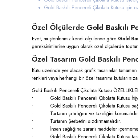
Gold Baskılı Pencereli Çikolata Kutusu
için ö
Özel Ölçülerde
Gold Baskılı P
Evet, müşterilerimiz kendi ölçülerine göre
Gold Bas
gereksinimlerine uygun olarak özel ölçülerde topta
Özel Tasarım Gold Baskılı Penc
Kutu üzerinde yer alacak grafik tasarımlar tamamen si
renkleri veya herhangi bir özel tasarımı kutularınıza 
Gold Baskılı Pencereli Çikolata Kutusu ÖZELLİKLE
• Gold Baskılı Pencereli Çikolata Kutusu hijyenik
• Gold Baskılı Pencereli Çikolata Kutusu sağl
• Turtanın çıtırlığını ve tazeliğini korumalıdır
• Turtanın Şerbetini sızdırmamalıdır.
• İnsan sağlığına zararlı maddeler içermemel
• Gold Baskılı Pencereli Çikolata Kutusu tasarı