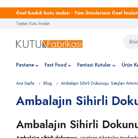
Özel baskılı kutu imalatı - Tüm Ürünlerimiz Özel İmalattı
Toptan Kutu İmalatı
Pastane
Fast Food
Fantazi Kutular
Ürün Ku
Ana Sayfa
Blog
Ambalajın Sihirli Dokunuşu: Satışları Artırm
Ambalajın Sihirli Dok
Ambalajın Sihirli Dokunu
Ambalajın sihirli dokunuşu
, ürünlerin tüketiciler tarafın