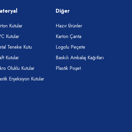
ateryal
Diğer
rton Kutular
Hazır Ürünler
C Kutular
Karton Çanta
tal Teneke Kutu
Logolu Peçete
aft Kutular
Baskılı Ambalaj Kağıtları
kro Oluklu Kutular
Plastik Poşet
astik Enjeksiyon Kutular