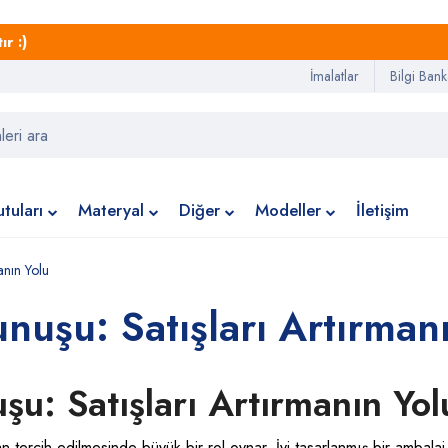
r :)
İmalatlar
Bilgi Bank
tuları
Materyal
Diğer
Modeller
İletişim
anın Yolu
unuşu: Satışları Artırman
şu: Satışları Artırmanın Yol
dan tercih edilmesinde büyük bir rol oynar. İyi tasarlanmış bir ambalaj