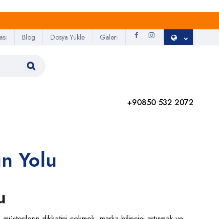
ası
Blog
Dosya Yükle
Galeri
+90850 532 2072
ın Yolu
u
, müşterilerin dikkatini çekmek, marka bilincini artırmak ve