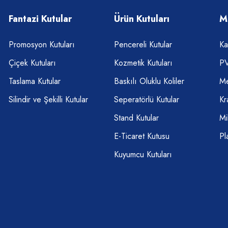
Fantazi Kutular
Ürün Kutuları
M
Promosyon Kutuları
Pencereli Kutular
Ka
Çiçek Kutuları
Kozmetik Kutuları
PV
Taslama Kutular
Baskılı Oluklu Koliler
Me
Silindir ve Şekilli Kutular
Seperatörlü Kutular
Kr
Stand Kutular
Mi
E-Ticaret Kutusu
Pl
Kuyumcu Kutuları