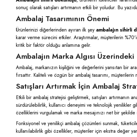
sonuç olarak satışları artırmanın etkili bir yoludur. Bu yazıd
Ambalaj Tasarımının Önemi
Ürünlerinizi diğerlerinden ayıran ilk şey
ambalajın sihirli
karar verme sürecini etkiler. Araştırmalar, müşterilerin %70
kritik bir faktör olduğu anlamına gelir.
Ambalajın Marka Algısı Üzerindeki 
Ambalaj, markanızın kişiliğini ve değerlerini yansıtan bir ara
fırsattır. Kaliteli ve özgün bir ambalaj tasarımı, müşterilerin
Satışları Artırmak İçin Ambalaj Strat
Etkili bir ambalaj stratejisi geliştirmek, satışları artırmanın 
sürdürülebilirlik, kullanıcı deneyimi ve teknolojik yenilikle
özelliklerini vurgulamak ve marka mesajınızı net bir şekilde 
Fonksiyonel ve yenilikçi ambalaj çözümleri sunmak, tüketicileri
kullanılabilirlik gibi özellikler, müşteriler için ekstra değer yar