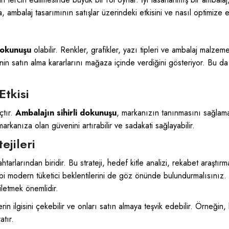
a, ambalaj tasarımının satışlar üzerindeki etkisini ve nasıl optimize 
 dokunuşu
olabilir. Renkler, grafikler, yazı tipleri ve ambalaj malzeme
'inin satın alma kararlarını mağaza içinde verdiğini gösteriyor. Bu d
Etkisi
çtır.
Ambalajın sihirli dokunuşu
, markanızın tanınmasını sağlam
 markanıza olan güvenini artırabilir ve sadakati sağlayabilir.
ejileri
anahtarlarından biridir. Bu strateji, hedef kitle analizi, rekabet araştı
r gibi modern tüketici beklentilerini de göz önünde bulundurmalısınız.
iletmek önemlidir.
n ilgisini çekebilir ve onları satın almaya teşvik edebilir. Örneğin, ko
atır.