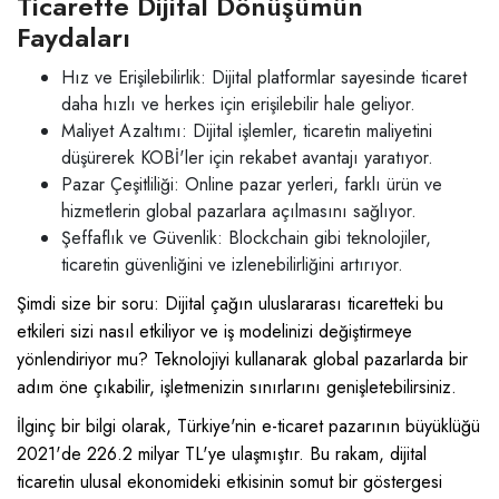
Ticarette Dijital Dönüşümün
Faydaları
Hız ve Erişilebilirlik: Dijital platformlar sayesinde ticaret
daha hızlı ve herkes için erişilebilir hale geliyor.
Maliyet Azaltımı: Dijital işlemler, ticaretin maliyetini
düşürerek KOBİ'ler için rekabet avantajı yaratıyor.
Pazar Çeşitliliği: Online pazar yerleri, farklı ürün ve
hizmetlerin global pazarlara açılmasını sağlıyor.
Şeffaflık ve Güvenlik: Blockchain gibi teknolojiler,
ticaretin güvenliğini ve izlenebilirliğini artırıyor.
Şimdi size bir soru: Dijital çağın uluslararası ticaretteki bu
etkileri sizi nasıl etkiliyor ve iş modelinizi değiştirmeye
yönlendiriyor mu? Teknolojiyi kullanarak global pazarlarda bir
adım öne çıkabilir, işletmenizin sınırlarını genişletebilirsiniz.
İlginç bir bilgi olarak, Türkiye'nin e-ticaret pazarının büyüklüğü
2021'de 226.2 milyar TL'ye ulaşmıştır. Bu rakam, dijital
ticaretin ulusal ekonomideki etkisinin somut bir göstergesi