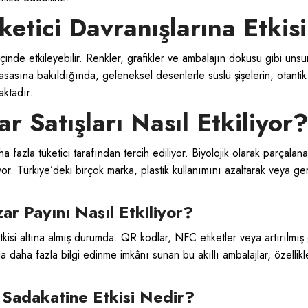
etici Davranışlarına Etkis
içinde etkileyebilir. Renkler, grafikler ve ambalajın dokusu gibi unsur
asına bakıldığında, geleneksel desenlerle süslü şişelerin, otantik v
aktadır.
r Satışları Nasıl Etkiliyor
a fazla tüketici tarafından tercih ediliyor. Biyolojik olarak parçala
ıyor. Türkiye’deki birçok marka, plastik kullanımını azaltarak veya g
ar Payını Nasıl Etkiliyor?
kisi altına almış durumda. QR kodlar, NFC etiketler veya artırılmış 
da daha fazla bilgi edinme imkânı sunan bu akıllı ambalajlar, özellikl
i Sadakatine Etkisi Nedir?