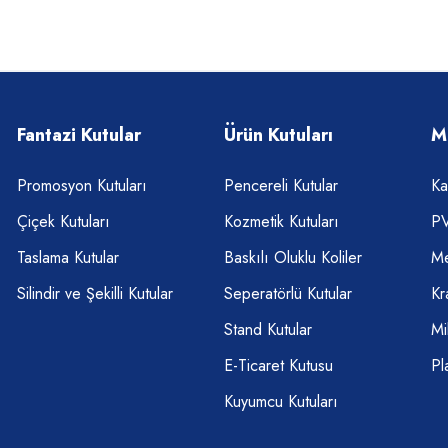
Fantazi Kutular
Ürün Kutuları
M
Promosyon Kutuları
Pencereli Kutular
Ka
Çiçek Kutuları
Kozmetik Kutuları
PV
Taslama Kutular
Baskılı Oluklu Koliler
Me
Silindir ve Şekilli Kutular
Seperatörlü Kutular
Kr
Stand Kutular
Mi
E-Ticaret Kutusu
Pl
Kuyumcu Kutuları