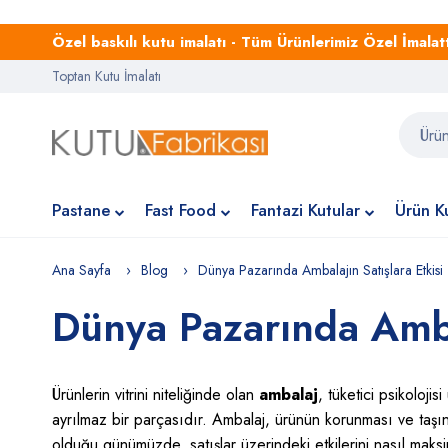
Özel baskılı kutu imalatı - Tüm Ürünlerimiz Özel İmalattı
Toptan Kutu İmalatı
Pastane
Fast Food
Fantazi Kutular
Ürün Ku
Ana Sayfa
Blog
Dünya Pazarında Ambalajın Satışlara Etkisi
Dünya Pazarında Ambal
Ürünlerin vitrini niteliğinde olan
ambalaj
, tüketici psikoloji
ayrılmaz bir parçasıdır. Ambalaj, ürünün korunması ve taşın
olduğu günümüzde, satışlar üzerindeki etkilerini nasıl maksi