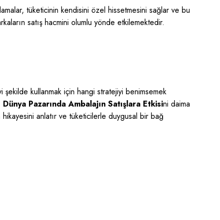
lamalar, tüketicinin kendisini özel hissetmesini sağlar ve bu
markaların satış hacmini olumlu yönde etkilemektedir.
i şekilde kullanmak için hangi stratejiyi benimsemek
,
Dünya Pazarında Ambalajın Satışlara Etkisi
ni daima
ayesini anlatır ve tüketicilerle duygusal bir bağ