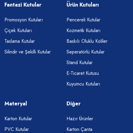
Fantazi Kutular
Ürün Kutuları
Promosyon Kutuları
Pencereli Kutular
Çiçek Kutuları
Kozmetik Kutuları
Taslama Kutular
Baskılı Oluklu Koliler
Silindir ve Şekilli Kutular
Seperatörlü Kutular
Stand Kutular
E-Ticaret Kutusu
Kuyumcu Kutuları
Materyal
Diğer
Karton Kutular
Hazır Ürünler
PVC Kutular
Karton Çanta