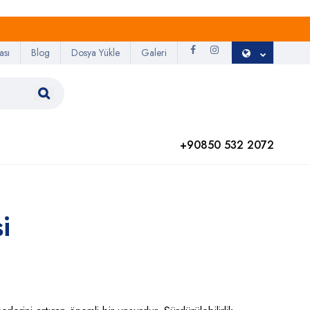
ası
Blog
Dosya Yükle
Galeri
+90850 532 2072
i