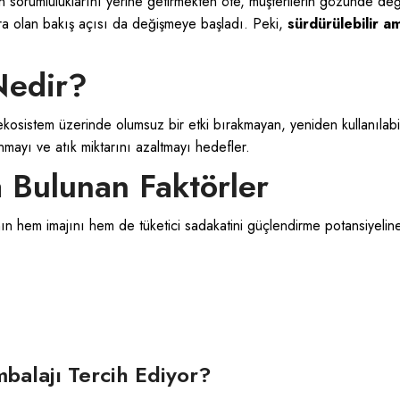
orumluluklarını yerine getirmekten öte, müşterilerin gözünde değerle
lara olan bakış açısı da değişmeye başladı. Peki,
sürdürülebilir a
Nedir?
ekosistem üzerinde olumsuz bir etki bırakmayan, yeniden kullanılabi
anmayı ve atık miktarını azaltmayı hedefler.
 Bulunan Faktörler
n hem imajını hem de tüketici sadakatini güçlendirme potansiyeline
balajı Tercih Ediyor?