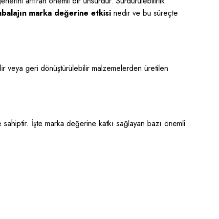
rini artıran önemli bir unsurdur. Sürdürülebilirlik
mbalajın marka değerine etkisi
nedir ve bu süreçte
lir veya geri dönüştürülebilir malzemelerden üretilen
 sahiptir. İşte marka değerine katkı sağlayan bazı önemli