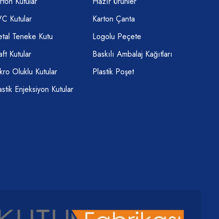
rton Kutular
Hazır Ürünler
C Kutular
Karton Çanta
tal Teneke Kutu
Logolu Peçete
aft Kutular
Baskılı Ambalaj Kağıtları
kro Oluklu Kutular
Plastik Poşet
astik Enjeksiyon Kutular