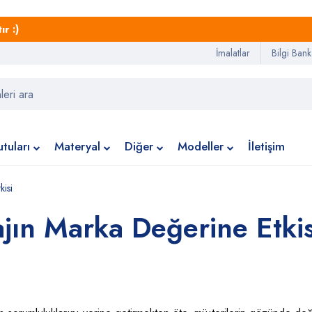
r :)
İmalatlar
Bilgi Bank
tuları
Materyal
Diğer
Modeller
İletişim
kisi
jın Marka Değerine Etkis