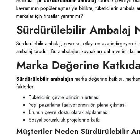
Markalar için
sürdürülebilir ambalaj
sadece çevreye olan s
kavramının popülerleşmesiyle birlikte, tüketicilerin ambalaj
markalar için fırsatlar yaratır mı?
Sürdürülebilir Ambalaj 
Sürdürülebilir ambalaj, çevresel etkiyi en aza indirgeyerek 
ambalaj türüdür. Bu ambalajlar, kaynakları daha verimli kull
Marka Değerine Katkıda
Sürdürülebilir ambalajın
marka değerine katkısı, markanı
faktörler:
Tüketicinin çevre bilincinin artması
Yeşil pazarlama faaliyetlerinin ön plana çıkması
Ürünün çevre dostu olarak algılanması
Sosyal sorumluluk projelerine katkı
Müşteriler Neden Sürdürülebilir Am