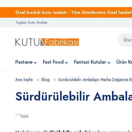
Özel baskılı kutu imalatı - Tüm Ürünlerimiz Özel İmalattı
Toptan Kutu İmalatı
Pastane
Fast Food
Fantazi Kutular
Ürün Ku
Ana Sayfa
Blog
Sürdürülebilir Ambalajın Marka Değerine Et
Sürdürülebilir Ambala
```html