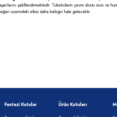
ılarını şekillendirmektedir. Tüketicilerin çevre dostu ürün ve hizmet
ri üzerindeki etkisi daha belirgin hale gelecektir.
Fantazi Kutular
Ürün Kutuları
M