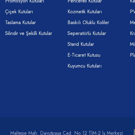
Promosyon Kutuları
Pencereli Kutular
Ka
Çiçek Kutuları
Kozmetik Kutuları
PV
Taslama Kutular
Baskılı Oluklu Koliler
Me
Silindir ve Şekilli Kutular
Seperatörlü Kutular
Kr
Stand Kutular
Mi
E-Ticaret Kutusu
Pl
Kuyumcu Kutuları
Maltepe Mah. Davutpaşa Cad. No:12 TİM-2 İş Merkezi