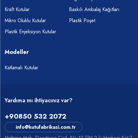
Kraft Kutular
Baskılı Ambalaj Kağıtları
Mikro Oluklu Kutular
Plastik Poşet
Plastik Enjeksiyon Kutular
Modeller
Katlamalı Kutular
Yardıma mı ihtiyacınız var?
+90850 532 2072
info@kutufabrikasi.com.tr
Maltepe Mah. Davutpaşa Cad. No:12 TİM-2 İş Merkezi Kat:2