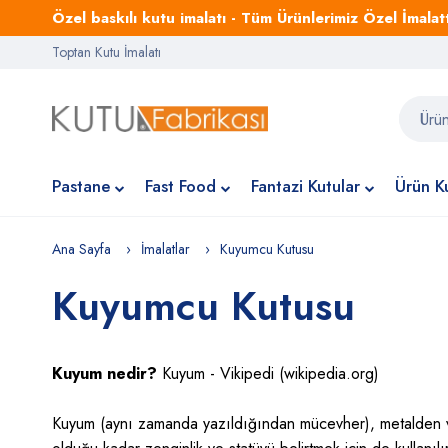
Özel baskılı kutu imalatı - Tüm Ürünlerimiz Özel İmalattı
Toptan Kutu İmalatı
Pastane
Fast Food
Fantazi Kutular
Ürün Ku
Ana Sayfa
İmalatlar
Kuyumcu Kutusu
Kuyumcu Kutusu
Kuyum nedir?
Kuyum - Vikipedi (wikipedia.org)
Kuyum (aynı zamanda yazıldığından mücevher), metalden veya