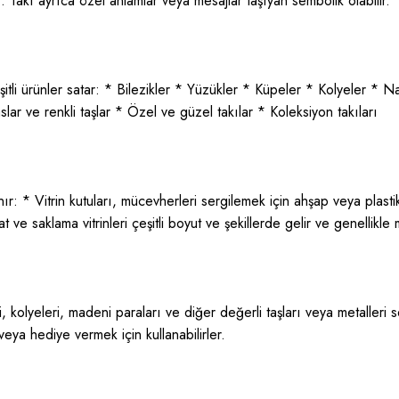
r. Takı ayrıca özel anlamlar veya mesajlar taşıyan sembolik olabilir.
tli ürünler satar: * Bilezikler * Yüzükler * Küpeler * Kolyeler * Na
lar ve renkli taşlar * Özel ve güzel takılar * Koleksiyon takıları
nır: * Vitrin kutuları, mücevherleri sergilemek için ahşap veya plasti
ve saklama vitrinleri çeşitli boyut ve şekillerde gelir ve genellikle 
ri, kolyeleri, madeni paraları ve diğer değerli taşları veya metalleri 
ya hediye vermek için kullanabilirler.