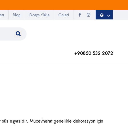
ası
Blog
Dosya Yükle
Galeri
+90850 532 2072
r süs eşyasıdır. Mücevherat genellikle dekorasyon için