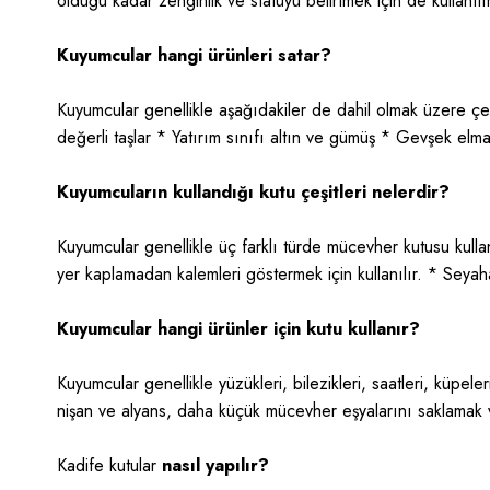
olduğu kadar zenginlik ve statüyü belirtmek için de kullanılı
Kuyumcular hangi ürünleri satar?
Kuyumcular genellikle aşağıdakiler de dahil olmak üzere çeşi
değerli taşlar * Yatırım sınıfı altın ve gümüş * Gevşek elmas
Kuyumcuların kullandığı kutu çeşitleri nelerdir?
Kuyumcular genellikle üç farklı türde
mücevher kutusu
kulla
yer kaplamadan kalemleri göstermek için kullanılır. * Seyahat 
Kuyumcular hangi ürünler için kutu kullanır?
Kuyumcular genellikle yüzükleri, bilezikleri, saatleri, küpele
nişan ve alyans, daha küçük mücevher eşyalarını saklamak ve
Kadife kutular
nasıl yapılır?