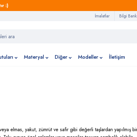
r :)
İmalatlar
Bilgi Bank
tuları
Materyal
Diğer
Modeller
İletişim
 elmas, yakut, zümrüt ve safir gibi değerli taşlardan yapılmış bi