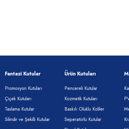
Fantazi Kutular
Ürün Kutuları
M
Promosyon Kutuları
Pencereli Kutular
Ka
Çiçek Kutuları
Kozmetik Kutuları
PV
Taslama Kutular
Baskılı Oluklu Koliler
Me
Silindir ve Şekilli Kutular
Seperatörlü Kutular
Kr