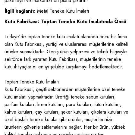
paketleyin ve markanızı ön plana çıkarın!
İlgili bağlantı:
Metal Teneke Kutu İmalatı
Kutu Fabrikası: Toptan Teneke Kutu İmalatında Öncü
Türkiye'de toptan teneke kutu imalatı alanında öncü bir firma
olan Kutu Fabrikası, yurtiçi ve uluslararası müşterilerine kaliteli
ürünler sunmaktadır. Geniş ürün yelpazesi ve teknik bilgisiyle
sektörde fark yaratan Kutu Fabrikası, müşterilerinin teneke
kutu ihtiyaçlarını en iyi şekilde karşılamayı hedeflemektedir.
Toptan Teneke Kutu İmalatı
Kutu Fabrikası, çeşitli sektörlerden müşterilerine özel teneke
kutu imalatı yapmaktadır. Ürettiği teneke sabun kutuları,
parfüm kutuları, krem kutuları, puro kutuları, tütün kutuları,
kahve kutuları, çay kutuları, şeker kutuları, çikolata kutuları ve
özel baskılı teneke kutular gibi ürünler, müşterilerinizin
ürünlerini güvenle saklamalarını sağlar. Her bir ürün, yüksek
kaliteli teneke malzeme ve özenle seçilmiş üretim