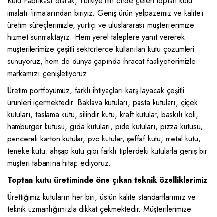
Kutu Fabrikası olarak, Türkiye'nin önde gelen toptan kutu
imalatı firmalarından biriyiz. Geniş ürün yelpazemiz ve kaliteli
üretim süreçlerimizle, yurtiçi ve uluslararası müşterilerimize
hizmet sunmaktayız. Hem yerel taleplere yanıt vererek
müşterilerimize çeşitli sektörlerde kullanılan kutu çözümleri
sunuyoruz, hem de dünya çapında ihracat faaliyetlerimizle
markamızı genişletiyoruz.
Üretim portföyümüz, farklı ihtiyaçları karşılayacak çeşitli
ürünleri içermektedir. Baklava kutuları, pasta kutuları, çiçek
kutuları, taslama kutu, silindir kutu, kraft kutular, baskılı koli,
hamburger kutusu, gıda kutuları, pide kutuları, pizza kutusu,
pencereli karton kutular, pvc kutular, şeffaf kutu, metal kutu,
teneke kutu, ahşap kutu gibi farklı tiplerdeki kutularla geniş bir
müşteri tabanına hitap ediyoruz.
Toptan kutu üretiminde öne çıkan teknik özelliklerimiz
Ürettiğimiz kutuların her biri, üstün kalite standartlarımız ve
teknik uzmanlığımızla dikkat çekmektedir. Müşterilerimize