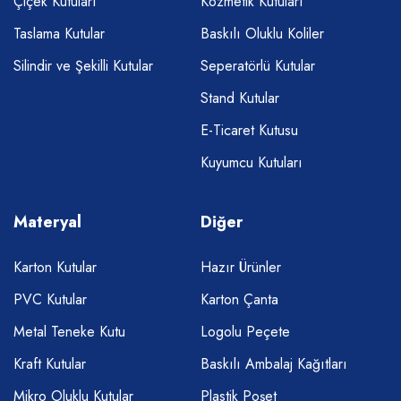
Çiçek Kutuları
Kozmetik Kutuları
Taslama Kutular
Baskılı Oluklu Koliler
Silindir ve Şekilli Kutular
Seperatörlü Kutular
Stand Kutular
E-Ticaret Kutusu
Kuyumcu Kutuları
Materyal
Diğer
Karton Kutular
Hazır Ürünler
PVC Kutular
Karton Çanta
Metal Teneke Kutu
Logolu Peçete
Kraft Kutular
Baskılı Ambalaj Kağıtları
Mikro Oluklu Kutular
Plastik Poşet