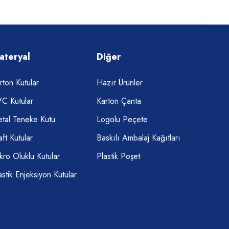
ateryal
Diğer
rton Kutular
Hazır Ürünler
C Kutular
Karton Çanta
tal Teneke Kutu
Logolu Peçete
aft Kutular
Baskılı Ambalaj Kağıtları
kro Oluklu Kutular
Plastik Poşet
astik Enjeksiyon Kutular