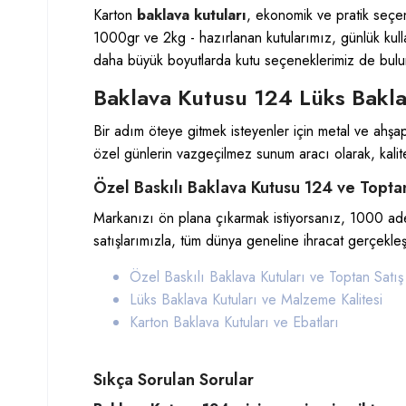
Karton
baklava kutuları
, ekonomik ve pratik seçen
1000gr ve 2kg - hazırlanan kutularımız, günlük kullan
daha büyük boyutlarda kutu seçeneklerimiz de bulunma
Baklava Kutusu 124 Lüks Bakla
Bir adım öteye gitmek isteyenler için metal ve ah
özel günlerin vazgeçilmez sunum aracı olarak, kalite
Özel Baskılı Baklava Kutusu 124 ve Toptan
Markanızı ön plana çıkarmak istiyorsanız, 1000 ade
satışlarımızla, tüm dünya geneline ihracat gerçekleş
Özel Baskılı Baklava Kutuları ve Toptan Satış
Lüks Baklava Kutuları ve Malzeme Kalitesi
Karton Baklava Kutuları ve Ebatları
Sıkça Sorulan Sorular