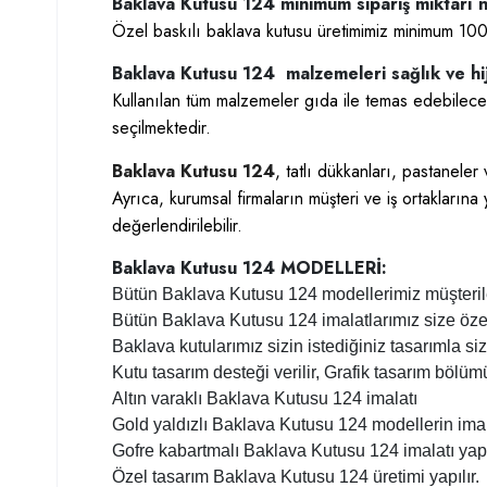
Baklava Kutusu 124 minimum sipariş miktarı 
Özel baskılı baklava kutusu üretimimiz minimum 1000 
Baklava Kutusu 124 malzemeleri sağlık ve hi
Kullanılan tüm malzemeler gıda ile temas edebilecek
seçilmektedir.
Baklava Kutusu 124
, tatlı dükkanları, pastanele
Ayrıca, kurumsal firmaların müşteri ve iş ortaklarına 
değerlendirilebilir.
Baklava Kutusu 124 MODELLERİ:
Bütün Baklava Kutusu 124 modellerimiz müşterileri
Bütün Baklava Kutusu 124 imalatlarımız size özel l
Baklava kutularımız sizin istediğiniz tasarımla size
Kutu tasarım desteği verilir, Grafik tasarım bölü
Altın varaklı Baklava Kutusu 124 imalatı
Gold yaldızlı Baklava Kutusu 124 modellerin imala
Gofre kabartmalı Baklava Kutusu 124 imalatı yapı
Özel tasarım Baklava Kutusu 124 üretimi yapılır.