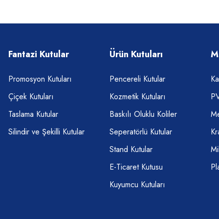
Fantazi Kutular
Ürün Kutuları
M
Promosyon Kutuları
Pencereli Kutular
Ka
Çiçek Kutuları
Kozmetik Kutuları
PV
Taslama Kutular
Baskılı Oluklu Koliler
Me
Silindir ve Şekilli Kutular
Seperatörlü Kutular
Kr
Stand Kutular
Mi
E-Ticaret Kutusu
Pl
Kuyumcu Kutuları