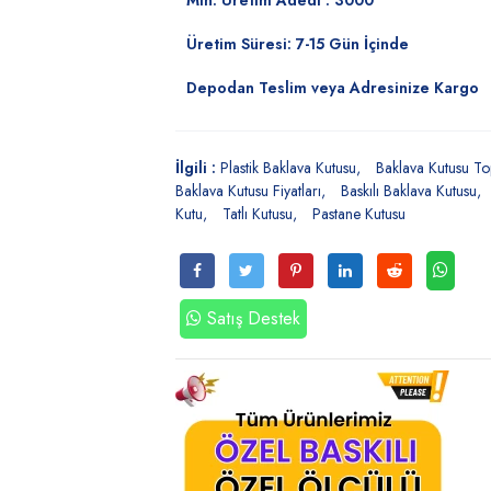
Min. Üretim Adedi : 3000
Üretim Süresi: 7-15 Gün İçinde
Depodan Teslim veya Adresinize Kargo
İlgili :
Plastik Baklava Kutusu
Baklava Kutusu To
Baklava Kutusu Fiyatları
Baskılı Baklava Kutusu
Kutu
Tatlı Kutusu
Pastane Kutusu
Satış Destek