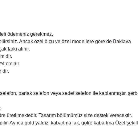
edeli ödemeniz gerekmez.
bilirsiniz. Ancak özel ölçü ve özel modellere göre de Baklava
k farkı alınır.
m dir.
*4 cm dir.
 dir.
selefon, parlak selefon veya sedef selefon ile kaplanmıştır, şerb
.
 göre üretilmektedir. Tasarım bölümümüz size destek verecektir.
lır. Ayrıca gold yaldız, kabartma lak, gofre kabartma Özel şekill