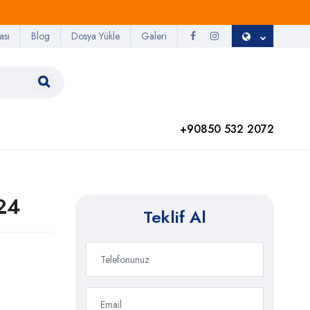
ası
Blog
Dosya Yükle
Galeri
+90850 532 2072
24
Teklif Al