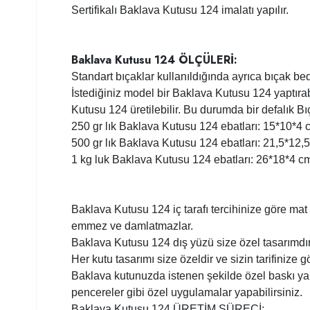
Sertifikalı Baklava Kutusu 124 imalatı yapılır.
Baklava Kutusu 124 ÖLÇÜLERİ:
Standart bıçaklar kullanıldığında ayrıca bıçak b
İstediğiniz model bir Baklava Kutusu 124 yaptıra
Kutusu 124 üretilebilir. Bu durumda bir defalık Bıça
250 gr lık Baklava Kutusu 124 ebatları: 15*10*4 c
500 gr lık Baklava Kutusu 124 ebatları: 21,5*12,5
1 kg luk Baklava Kutusu 124 ebatları: 26*18*4 cm
Baklava Kutusu 124 iç tarafı tercihinize göre mat 
emmez ve damlatmazlar.
Baklava Kutusu 124 dış yüzü size özel tasarımdır
Her kutu tasarımı size özeldir ve sizin tarifinize
Baklava kutunuzda istenen şekilde özel baskı yapı
pencereler gibi özel uygulamalar yapabilirsiniz.
Baklava Kutusu 124 ÜRETİM SÜRECİ: