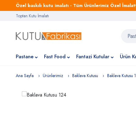
Özel baskılı kutu imalatı - Tüm Ürünlerimiz Özel İmalattı
Toptan Kutu İmalatı
Pastane
Fast Food
Fantazi Kutular
Ürün Ku
Ana Sayfa
Ürünlerimiz
Baklava Kutusu
Baklava Kutusu 