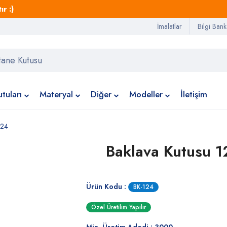
r :)
İmalatlar
Bilgi Bank
tuları
Materyal
Diğer
Modeller
İletişim
124
Baklava Kutusu 1
Ürün Kodu :
BK-124
Özel Üretilim Yapılır