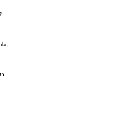
ş
lar,
an