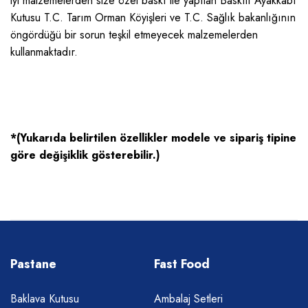
iyi malzemelerden size özel baskı ile yapılan Baskılı Ayakkabı
Kutusu T.C. Tarım Orman Köyişleri ve T.C. Sağlık bakanlığının
öngördüğü bir sorun teşkil etmeyecek malzemelerden
kullanmaktadır.
*(Yukarıda belirtilen özellikler modele ve sipariş tipine
göre değişiklik gösterebilir.)
Pastane
Fast Food
Baklava Kutusu
Ambalaj Setleri