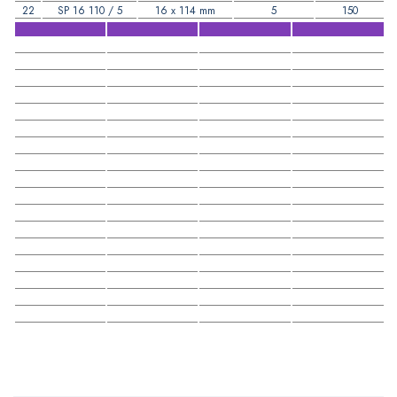
22
SP 16 110 / 5
16 x 114 mm
5
150