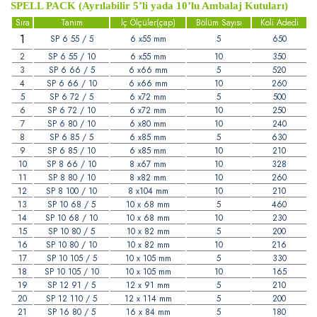
SPELL PACK (Ayrılabilir 5’li yada 10’lu Ambalaj Kutuları)
Sıra
Tanım
İç Ölçüler(çap)
Bölüm Sayısı
Koli Adedi
1
SP 6 55 / 5
6 x55 mm
5
650
2
SP 6 55 / 10
6 x55 mm
10
350
3
SP 6 66 / 5
6 x66 mm
5
520
4
SP 6 66 / 10
6 x66 mm
10
260
5
SP 6 72 / 5
6 x72 mm
5
500
6
SP 6 72 / 10
6 x72 mm
10
250
7
SP 6 80 / 10
6 x80 mm
10
240
8
SP 6 85 / 5
6 x85 mm
5
630
9
SP 6 85 / 10
6 x85 mm
10
210
10
SP 8 66 / 10
8 x67 mm
10
328
11
SP 8 80 / 10
8 x82 mm
10
260
12
SP 8 100 / 10
8 x104 mm
10
210
13
SP 10 68 / 5
10 x 68 mm
5
460
14
SP 10 68 / 10
10 x 68 mm
10
230
15
SP 10 80 / 5
10 x 82 mm
5
200
16
SP 10 80 / 10
10 x 82 mm
10
216
17
SP 10 105 / 5
10 x 105 mm
5
330
18
SP 10 105 / 10
10 x 105 mm
10
165
19
SP 12 91 / 5
12 x 91 mm
5
210
20
SP 12 110 / 5
12 x 114 mm
5
200
21
SP 16 80 / 5
16 x 84 mm
5
180