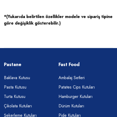
*(Yukarıda belirtilen özellikler modele ve sipariş tipine
göre değişiklik gösterebilir.)
Pastane
Fast Food
Baklava Kutusu
Ambalaj Setleri
Pasta Kutusu
Patates Cips Kutuları
Turta Kutusu
Hamburger Kutuları
Çikolata Kutuları
Dürüm Kutuları
Şekerleme Kutuları
Pide Kutuları