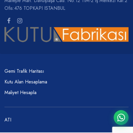
Maltepe Mah. Davutpaşa Cad. No:12 TİM-2 İş Merkezi Kat:2
Ofis:476 TOPKAPI ISTANBUL
Gemi Trafik Haritası
Kutu Alan Hesaplama
Maliyet Hesapla
ATI