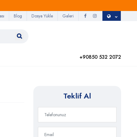
ası
Blog
Dosya Yükle
Galeri
+90850 532 2072
1
Teklif Al