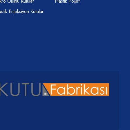
kro Oluklu Kutular
Plastik Poşet
astik Enjeksiyon Kutular