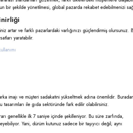
uygun bir şekilde yönetilmesi, global pazarda rekabet edebilmenizi sağ
nirliği
iğiniz artar ve farklı pazarlardaki varlığınızı güçlendirmiş olursunuz. 
atları yaratabilir.
kullanımı
arka imajı ve müşteri sadakatini yükseltmek adına önemlidir.
Burada
u tasarımları ile gıda sektöründe fark edilir olabilirsiniz.
ararı genellikle ilk 7 saniye içinde şekilleniyor. Bu süre zarfında,
eyebiliyor. Yani, dürüm kutunuz sadece bir taşıyıcı değil; aynı