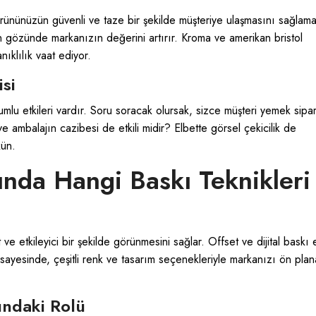
ürününüzün güvenli ve taze bir şekilde müşteriye ulaşmasını sağlamak
n gözünde markanızın değerini artırır. Kroma ve amerikan bristol
nıklılık vaat ediyor.
si
mlu etkileri vardır. Soru soracak olursak, sizce müşteri yemek sipari
 ambalajın cazibesi de etkili midir? Elbette görsel çekicilik de
ün.
nda Hangi Baskı Teknikleri
e etkileyici bir şekilde görünmesini sağlar. Offset ve dijital baskı 
 sayesinde, çeşitli renk ve tasarım seçenekleriyle markanızı ön plan
ındaki Rolü