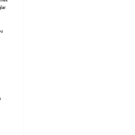
lar.
Bu
n