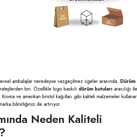
şlevsel ambalajlar neredeyse vazgeçilmez ögeler arasında.
Dürüm
tejilerden biri. Özellikle logo baskılı
dürüm kutuları
aracılığı il
Kroma ve amerikan bristol kağıtları gibi kaliteli malzemeler kullana
arka bilinirliğinizi de artırıyor.
mında Neden Kaliteli
ı?