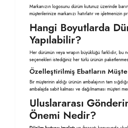
Markanızın logosunu dürüm kutunuz üzerinde barındır
müşterilerinize markanızı hatırlatır ve işletmenizin 
Hangi Boyutlarda Dü
Yapılabilir?
Her dürümün veya wrapın büyüklüğü farklıdır, bu neden
seçenekleri istediğiniz her türlü ürünün paketlenmesi
Özelleştirilmiş Ebatların Müşte
Bir müşterinin aldığı ürünün ambalajının tam sığdığı
ambalajda sabit kalması ve dağılmaması müşteri memn
Uluslararası Gönder
Önemi Nedir?
Dürüm kutusu imalatı
ve ihracatı konusunda ulusla