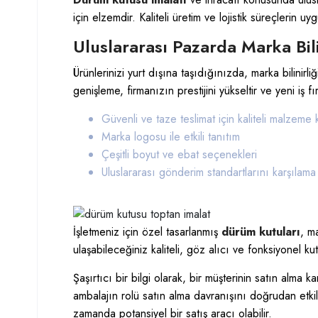
için elzemdir. Kaliteli üretim ve lojistik süreçlerin 
Uluslararası Pazarda Marka Bili
Ürünlerinizi yurt dışına taşıdığınızda, marka bilinirl
genişleme, firmanızın prestijini yükseltir ve yeni iş fırs
Güvenli ve taze teslimat için kaliteli malzeme 
Marka logosu ile etkili tanıtım
Çeşitli boyut ve ebat seçenekleri
Uluslararası gönderim standartlarını karşılama
İşletmeniz için özel tasarlanmış
dürüm kutuları
, m
ulaşabileceğiniz kaliteli, göz alıcı ve fonksiyonel kut
Şaşırtıcı bir bilgi olarak, bir müşterinin satın alma k
ambalajın rolü satın alma davranışını doğrudan etkil
zamanda potansiyel bir satış aracı olabilir.