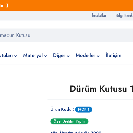
r :)
İmalatlar
Bilgi Bank
tuları
Materyal
Diğer
Modeller
İletişim
Dürüm Kutusu 
Ürün Kodu :
FFDK-1
Özel Üretilim Yapılır