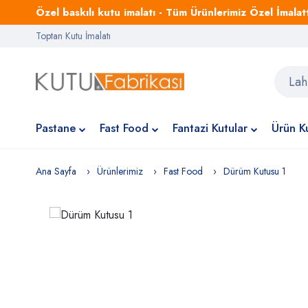
Özel baskılı kutu imalatı - Tüm Ürünlerimiz Özel İmalattı
Toptan Kutu İmalatı
Pastane
Fast Food
Fantazi Kutular
Ürün Ku
Ana Sayfa
Ürünlerimiz
Fast Food
Dürüm Kutusu 1