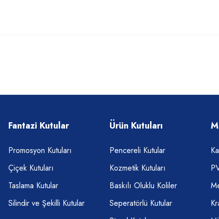
Fantazi Kutular
Ürün Kutuları
M
Promosyon Kutuları
Pencereli Kutular
Ka
Çiçek Kutuları
Kozmetik Kutuları
PV
Taslama Kutular
Baskılı Oluklu Koliler
Me
Silindir ve Şekilli Kutular
Seperatörlü Kutular
Kr