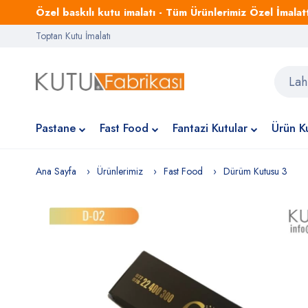
Özel baskılı kutu imalatı - Tüm Ürünlerimiz Özel İmalattı
Toptan Kutu İmalatı
Pastane
Fast Food
Fantazi Kutular
Ürün Ku
Ana Sayfa
Ürünlerimiz
Fast Food
Dürüm Kutusu 3