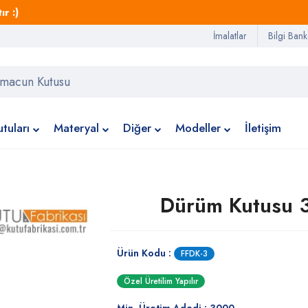
r :)
İmalatlar
Bilgi Bank
tuları
Materyal
Diğer
Modeller
İletişim
Dürüm Kutusu 
Ürün Kodu :
FFDK-3
Özel Üretilim Yapılır