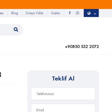
ası
Blog
Dosya Yükle
Galeri
+90850 532 2072
3
Teklif Al