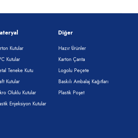
ateryal
Diğer
rton Kutular
Hazır Ürünler
C Kutular
Karton Çanta
tal Teneke Kutu
Logolu Peçete
aft Kutular
Baskılı Ambalaj Kağıtları
kro Oluklu Kutular
Plastik Poşet
astik Enjeksiyon Kutular