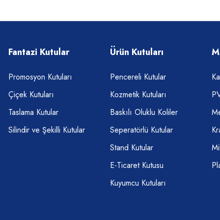
Fantazi Kutular
Ürün Kutuları
M
Promosyon Kutuları
Pencereli Kutular
Ka
Çiçek Kutuları
Kozmetik Kutuları
PV
Taslama Kutular
Baskılı Oluklu Koliler
Me
Silindir ve Şekilli Kutular
Seperatörlü Kutular
Kr
Stand Kutular
Mi
E-Ticaret Kutusu
Pl
Kuyumcu Kutuları