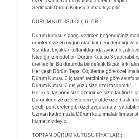
Özel tasarım Dürüm Kutusu 3 üretimi yapılır.
Sertifikalı Dürüm Kutusu 3 imalatı yapılır.
DÜRÜM KUTUSU ÖLÇÜLERİ:
Dürüm kutusu siparişi verirken beğendiğiniz modeli 
ürünlerinize en uygun olan kutu eni derinliği ve yü
Standart bıçaklar kullanıldığında ayrıca bıçak b
İstediğiniz model bir Dürüm Kutusu 3 yaptırabili
üretilebilir. Bu durumda bir defalık Bıçak farkı alını
Her çeşit Dürüm Tepsi Ölçülerine göre özel imalat
Dürüm Kutusu 3 iç tarafı tercihinize göre selefonsu
Dürüm Kutusu 3 dış yüzü size özel tasarımdır.
Her kutu tasarımı size özeldir ve sizin tarifinize
Dürümlerinize özel istenen şekilde özel baskılı ku
şekilli pencereler gibi özel uygulamalar yapabilir
Uzman kadromuzla Dürüm kutu imalatı firması ola
hizmetinizdeyiz.
TOPTAN DÜRÜM KUTUSU FİYATLARI: