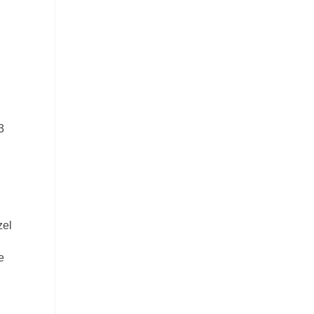
3
zel
e