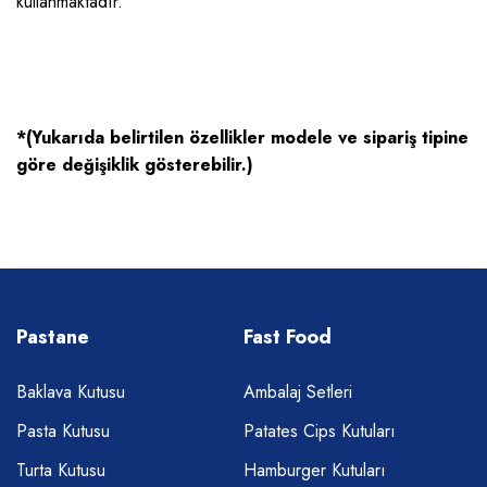
kullanmaktadır.
*(Yukarıda belirtilen özellikler modele ve sipariş tipine
göre değişiklik gösterebilir.)
Pastane
Fast Food
Baklava Kutusu
Ambalaj Setleri
Pasta Kutusu
Patates Cips Kutuları
Turta Kutusu
Hamburger Kutuları