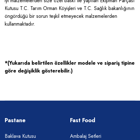
iyi malzemelerden size özel baskı ile yapılan Ekipman Parçası
Kutusu T.C. Tarım Orman Köyişleri ve T.C. Sağlık bakanlığının
öngördüğü bir sorun teşkil etmeyecek malzemelerden
kullanmaktadır.
*(Yukarıda belirtilen özellikler modele ve sipariş tipine
göre değişiklik gösterebilir.)
Pastane
Fast Food
Baklava Kutusu
Ambalaj Setleri