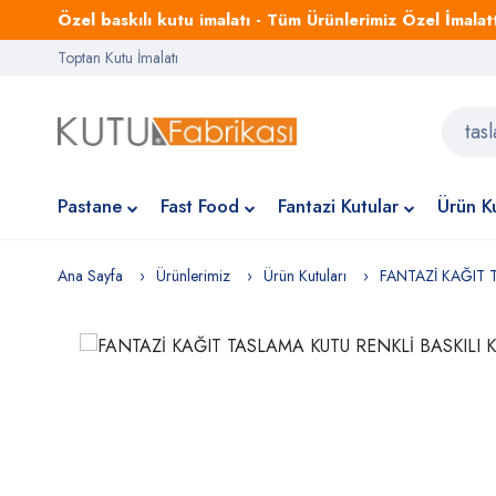
Özel baskılı kutu imalatı - Tüm Ürünlerimiz Özel İmalattı
Toptan Kutu İmalatı
Pastane
Fast Food
Fantazi Kutular
Ürün Ku
Ana Sayfa
Ürünlerimiz
Ürün Kutuları
FANTAZİ KAĞIT 