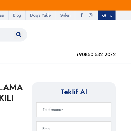
ası
Blog
Dosya Yükle
Galeri
+90850 532 2072
SLAMA
Teklif Al
ILI