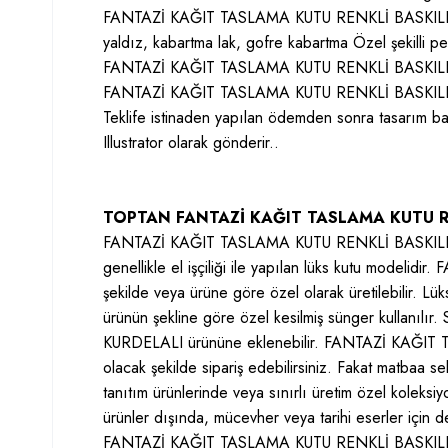
FANTAZİ KAĞIT TASLAMA KUTU RENKLİ BASKILI KURD
yaldız, kabartma lak, gofre kabartma Özel şekilli pe
FANTAZİ KAĞIT TASLAMA KUTU RENKLİ BASKILI
FANTAZİ KAĞIT TASLAMA KUTU RENKLİ BASKILI KURDE
Teklife istinaden yapılan ödemden sonra tasarım ba
Illustrator olarak gönderir..
TOPTAN FANTAZİ KAĞIT TASLAMA KUTU RE
FANTAZİ KAĞIT TASLAMA KUTU RENKLİ BASKILI KUR
genellikle el işçiliği ile yapılan lüks kutu mode
şekilde veya ürüne göre özel olarak üretilebilir. Lü
ürünün şekline göre özel kesilmiş sünger kullanı
KURDELALI ürününe eklenebilir. FANTAZİ KAĞI
olacak şekilde sipariş edebilirsiniz. Fakat matbaa s
tanıtım ürünlerinde veya sınırlı üretim özel koleksiy
ürünler dışında, mücevher veya tarihi eserler için de 
FANTAZİ KAĞIT TASLAMA KUTU RENKLİ BASKILI KU