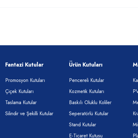
Fantazi Kutular
Ürün Kutuları
M
Promosyon Kutuları
Pencereli Kutular
Ka
Çiçek Kutuları
Kozmetik Kutuları
PV
Taslama Kutular
Baskılı Oluklu Koliler
Me
Silindir ve Şekilli Kutular
Seperatörlü Kutular
Kr
Stand Kutular
Mi
E-Ticaret Kutusu
Pl