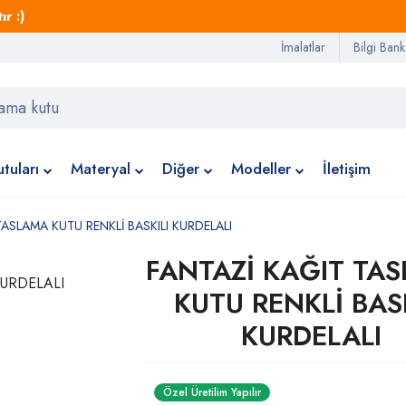
r :)
İmalatlar
Bilgi Bank
tuları
Materyal
Diğer
Modeller
İletişim
TASLAMA KUTU RENKLİ BASKILI KURDELALI
FANTAZİ KAĞIT TA
KUTU RENKLİ BASK
KURDELALI
Özel Üretilim Yapılır