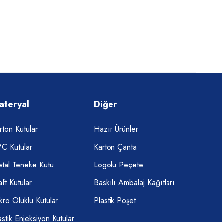
ateryal
Diğer
rton Kutular
Hazır Ürünler
C Kutular
Karton Çanta
tal Teneke Kutu
Logolu Peçete
aft Kutular
Baskılı Ambalaj Kağıtları
kro Oluklu Kutular
Plastik Poşet
astik Enjeksiyon Kutular