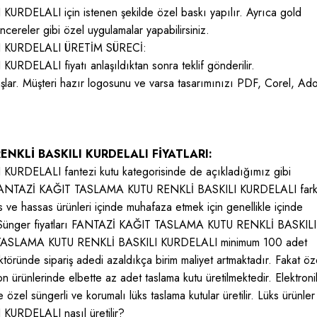
ELALI için istenen şekilde özel baskı yapılır. Ayrıca gold
ncereler gibi özel uygulamalar yapabilirsiniz.
 KURDELALI ÜRETİM SÜRECİ:
LALI fiyatı anlaşıldıktan sonra teklif gönderilir.
şlar. Müşteri hazır logosunu ve varsa tasarımınızı PDF, Corel, Ad
NKLİ BASKILI KURDELALI FİYATLARI:
DELALI fantezi kutu kategorisinde de açıkladığımız gibi
lidir. FANTAZİ KAĞIT TASLAMA KUTU RENKLİ BASKILI KURDELALI fark
ks ve hassas ürünleri içinde muhafaza etmek için genellikle içinde
lır. Sünger fiyatları FANTAZİ KAĞIT TASLAMA KUTU RENKLİ BASKILI
T TASLAMA KUTU RENKLİ BASKILI KURDELALI minimum 100 adet
ektöründe sipariş adedi azaldıkça birim maliyet artmaktadır. Fakat öz
on ürünlerinde elbette az adet taslama kutu üretilmektedir. Elektroni
özel süngerli ve korumalı lüks taslama kutular üretilir. Lüks ürünler 
RDELALI nasıl üretilir?