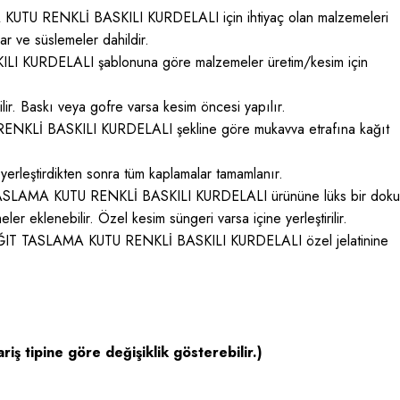
KUTU RENKLİ BASKILI KURDELALI için ihtiyaç olan malzemeleri
ar ve süslemeler dahildir.
 KURDELALI şablonuna göre malzemeler üretim/kesim için
ir. Baskı veya gofre varsa kesim öncesi yapılır.
KLİ BASKILI KURDELALI şekline göre mukavva etrafına kağıt
yerleştirdikten sonra tüm kaplamalar tamamlanır.
TASLAMA KUTU RENKLİ BASKILI KURDELALI ürününe lüks bir doku
er eklenebilir. Özel kesim süngeri varsa içine yerleştirilir.
KAĞIT TASLAMA KUTU RENKLİ BASKILI KURDELALI özel jelatinine
riş tipine göre değişiklik gösterebilir.)