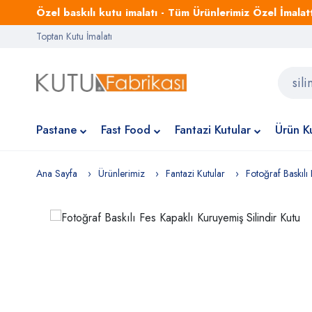
Özel baskılı kutu imalatı - Tüm Ürünlerimiz Özel İmalattı
Toptan Kutu İmalatı
Pastane
Fast Food
Fantazi Kutular
Ürün Ku
Ana Sayfa
Ürünlerimiz
Fantazi Kutular
Fotoğraf Baskılı