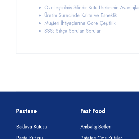
Özelleştirilmiş Silindir Kutu Üretiminin Avantajla
Üretim Sürecinde Kalite ve Esneklik
Müşteri İhtiyaçlarına Göre Çeşitlilik
SSS: Sıkça Sorulan Sorular
Pastane
Fast Food
Baklava Kutusu
Ambalaj Setleri
Pasta Kutusu
Patates Cips Kutuları