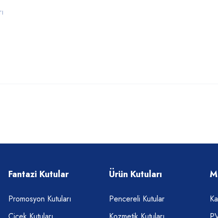
rı
Fantazi Kutular
Ürün Kutuları
M
Promosyon Kutuları
Pencereli Kutular
Ka
Çiçek Kutuları
Kozmetik Kutuları
PV