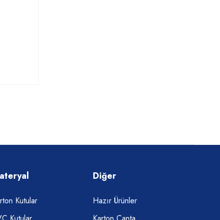
ateryal
Diğer
rton Kutular
Hazır Ürünler
C Kutular
Karton Çanta