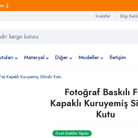
r :)
İmalatlar
Bilgi Bank
tuları
Materyal
Diğer
Modeller
İletişim
 Fes Kapaklı Kuruyemiş Silindir Kutu
Fotoğraf Baskılı 
Kapaklı Kuruyemiş Si
Kutu
Özel Üretilim Yapılır