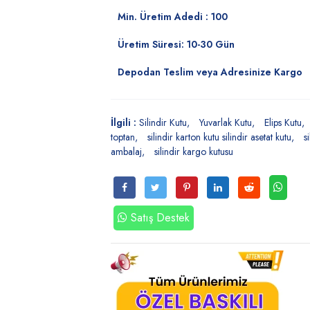
Min. Üretim Adedi : 100
Üretim Süresi: 10-30 Gün
Depodan Teslim veya Adresinize Kargo
İlgili :
Silindir Kutu
Yuvarlak Kutu
Elips Kutu
toptan
silindir karton kutu silindir asetat kutu
s
ambalaj
silindir kargo kutusu
Satış Destek