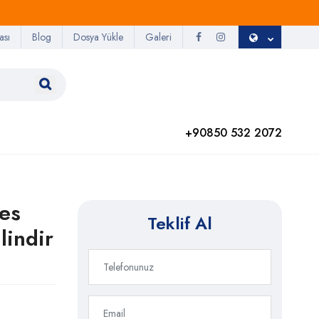
ası
Blog
Dosya Yükle
Galeri
+90850 532 2072
Fes
Teklif Al
lindir