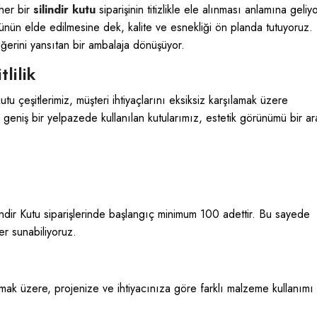
 her bir
silindir kutu
siparişinin titizlikle ele alınması anlamına geliyo
rünün elde edilmesine dek, kalite ve esnekliği ön planda tutuyoruz.
ğerini yansıtan bir ambalaja dönüşüyor.
lilik
utu çeşitlerimiz, müşteri ihtiyaçlarını eksiksiz karşılamak üzere
r geniş bir yelpazede kullanılan kutularımız, estetik görünümü bir a
ndir Kutu siparişlerinde başlangıç minimum 100 adettir. Bu sayede
er sunabiliyoruz.
k üzere, projenize ve ihtiyacınıza göre farklı malzeme kullanımı