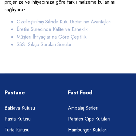
projenize ve ihtiyacınıza göre farklı malzeme kullanımı
sağlıyoruz.
Özelleştirilmiş Silindir Kutu Üretiminin Avantajları
Üretim Sürecinde Kalite ve Esneklik
Müşteri İhtiyaçlarına Göre Çeşitlilik
SSS: Sıkça Sorulan Sorular
Pastane
Fast Food
Baklava Kutusu
Ambalaj Setleri
Pasta Kutusu
Patates Cips Kutuları
Turta Kutusu
Hamburger Kutuları