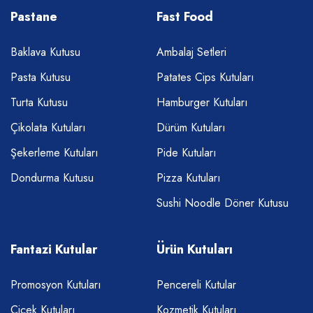
Pastane
Fast Food
Baklava Kutusu
Ambalaj Setleri
Pasta Kutusu
Patates Cips Kutuları
Turta Kutusu
Hamburger Kutuları
Çikolata Kutuları
Dürüm Kutuları
Şekerleme Kutuları
Pide Kutuları
Dondurma Kutusu
Pizza Kutuları
Sushi Noodle Döner Kutusu
Fantazi Kutular
Ürün Kutuları
Promosyon Kutuları
Pencereli Kutular
Çiçek Kutuları
Kozmetik Kutuları