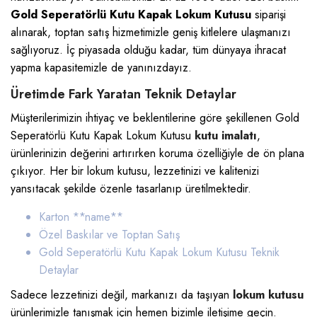
Gold Seperatörlü Kutu Kapak Lokum Kutusu
siparişi
alınarak, toptan satış hizmetimizle geniş kitlelere ulaşmanızı
sağlıyoruz. İç piyasada olduğu kadar, tüm dünyaya ihracat
yapma kapasitemizle de yanınızdayız.
Üretimde Fark Yaratan Teknik Detaylar
Müşterilerimizin ihtiyaç ve beklentilerine göre şekillenen Gold
Seperatörlü Kutu Kapak Lokum Kutusu
kutu imalatı
,
ürünlerinizin değerini artırırken koruma özelliğiyle de ön plana
çıkıyor. Her bir lokum kutusu, lezzetinizi ve kalitenizi
yansıtacak şekilde özenle tasarlanıp üretilmektedir.
Karton *
*name**
Özel Baskılar ve Toptan Satış
Gold Seperatörlü Kutu Kapak Lokum Kutusu
Teknik
Detaylar
Sadece lezzetinizi değil, markanızı da taşıyan
lokum kutusu
ürünlerimizle tanışmak için hemen bizimle iletişime geçin.