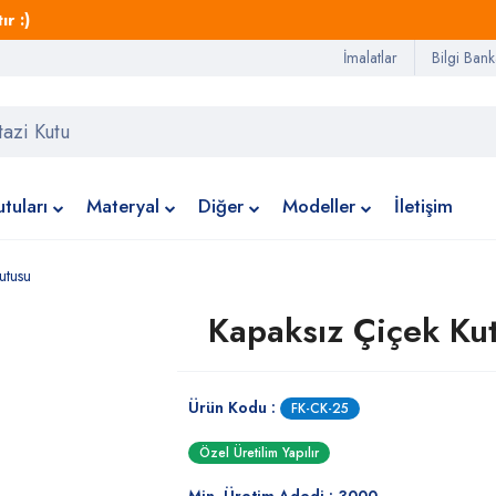
r :)
İmalatlar
Bilgi Bank
tuları
Materyal
Diğer
Modeller
İletişim
utusu
Kapaksız Çiçek Ku
Ürün Kodu :
FK-CK-25
Özel Üretilim Yapılır