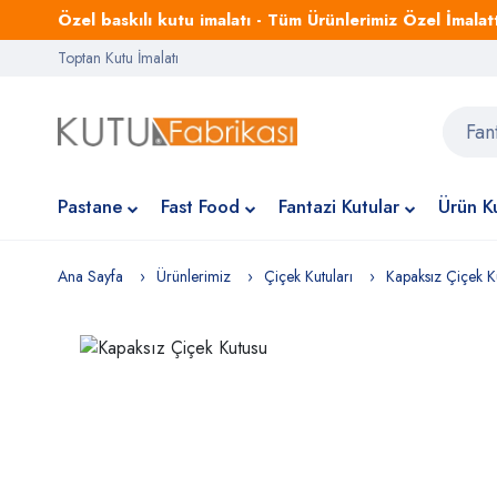
Özel baskılı kutu imalatı - Tüm Ürünlerimiz Özel İmalattı
Toptan Kutu İmalatı
Pastane
Fast Food
Fantazi Kutular
Ürün Ku
Ana Sayfa
Ürünlerimiz
Çiçek Kutuları
Kapaksız Çiçek K