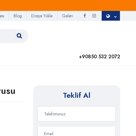
ası
Blog
Dosya Yükle
Galeri
+90850 532 2072
tusu
Teklif Al