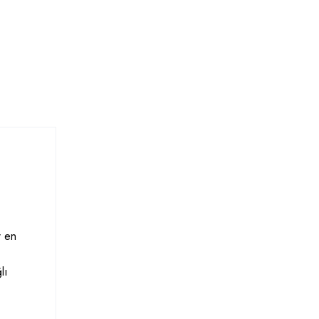
r en
lı