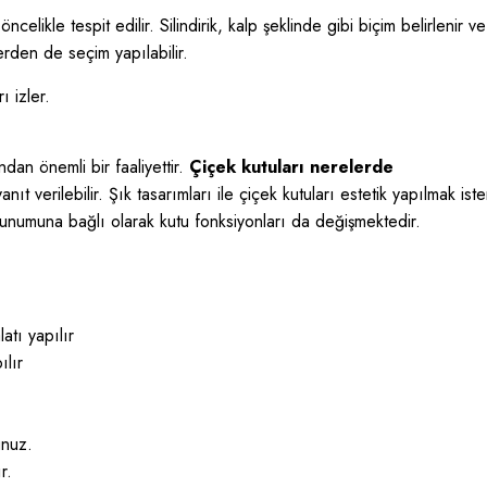
elikle tespit edilir. Silindirik, kalp şeklinde gibi biçim belirlenir ve
erden de seçim yapılabilir.
 izler.
an önemli bir faaliyettir.
Çiçek kutuları nerelerde
t verilebilir. Şık tasarımları ile çiçek kutuları estetik yapılmak ist
 sunumuna bağlı olarak kutu fonksiyonları da değişmektedir.
atı yapılır
ılır
unuz.
r.