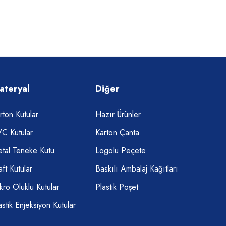
ateryal
Diğer
rton Kutular
Hazır Ürünler
C Kutular
Karton Çanta
tal Teneke Kutu
Logolu Peçete
aft Kutular
Baskılı Ambalaj Kağıtları
kro Oluklu Kutular
Plastik Poşet
astik Enjeksiyon Kutular