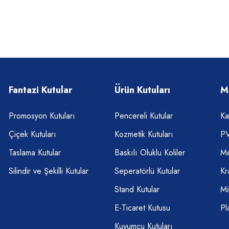
Fantazi Kutular
Ürün Kutuları
M
Promosyon Kutuları
Pencereli Kutular
Ka
Çiçek Kutuları
Kozmetik Kutuları
PV
Taslama Kutular
Baskılı Oluklu Koliler
Me
Silindir ve Şekilli Kutular
Seperatörlü Kutular
Kr
Stand Kutular
Mi
E-Ticaret Kutusu
Pl
Kuyumcu Kutuları