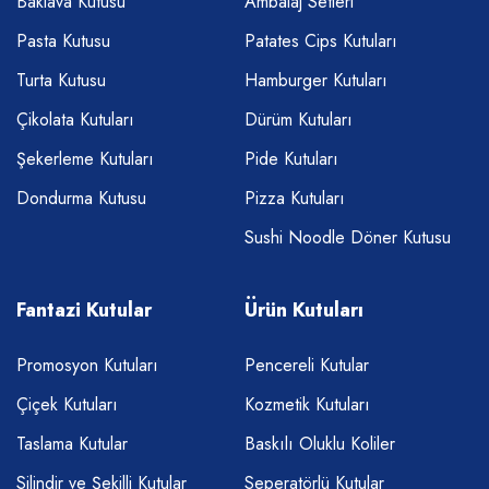
Baklava Kutusu
Ambalaj Setleri
Pasta Kutusu
Patates Cips Kutuları
Turta Kutusu
Hamburger Kutuları
Çikolata Kutuları
Dürüm Kutuları
Şekerleme Kutuları
Pide Kutuları
Dondurma Kutusu
Pizza Kutuları
Sushi Noodle Döner Kutusu
Fantazi Kutular
Ürün Kutuları
Promosyon Kutuları
Pencereli Kutular
Çiçek Kutuları
Kozmetik Kutuları
Taslama Kutular
Baskılı Oluklu Koliler
Silindir ve Şekilli Kutular
Seperatörlü Kutular