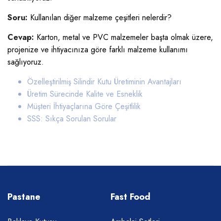
Soru:
Kullanılan diğer malzeme çeşitleri nelerdir?
Cevap:
Karton, metal ve PVC malzemeler başta olmak üzere,
projenize ve ihtiyacınıza göre farklı malzeme kullanımı
sağlıyoruz.
Özelleştirilmiş Silindir Kutu Üretiminin Avantajları
Üretim Sürecinde Kalite ve Esneklik
Müşteri İhtiyaçlarına Göre Çeşitlilik
SSS: Sıkça Sorulan Sorular
Pastane
Fast Food