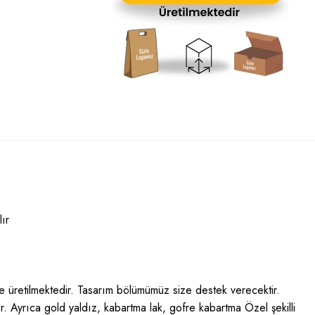
ır
öre üretilmektedir. Tasarım bölümümüz size destek verecektir.
ır. Ayrıca gold yaldız, kabartma lak, gofre kabartma Özel şekilli