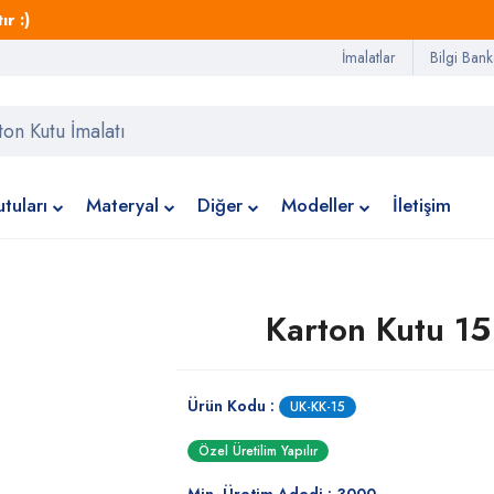
r :)
İmalatlar
Bilgi Bank
tuları
Materyal
Diğer
Modeller
İletişim
Karton Kutu 15
Ürün Kodu :
UK-KK-15
Özel Üretilim Yapılır