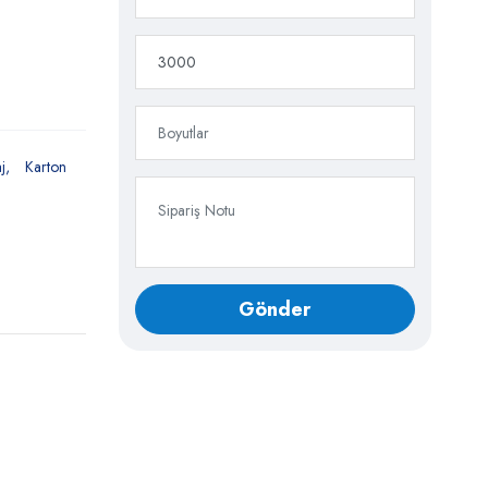
j
Karton