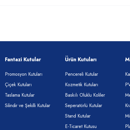
Fantazi Kutular
Ürün Kutuları
M
Promosyon Kutuları
Pencereli Kutular
Ka
Çiçek Kutuları
Kozmetik Kutuları
PV
Taslama Kutular
Baskılı Oluklu Koliler
Me
Silindir ve Şekilli Kutular
Seperatörlü Kutular
Kr
Stand Kutular
Mi
E-Ticaret Kutusu
Pl