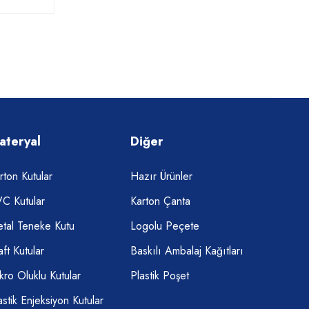
ateryal
Diğer
rton Kutular
Hazır Ürünler
C Kutular
Karton Çanta
tal Teneke Kutu
Logolu Peçete
aft Kutular
Baskılı Ambalaj Kağıtları
kro Oluklu Kutular
Plastik Poşet
astik Enjeksiyon Kutular