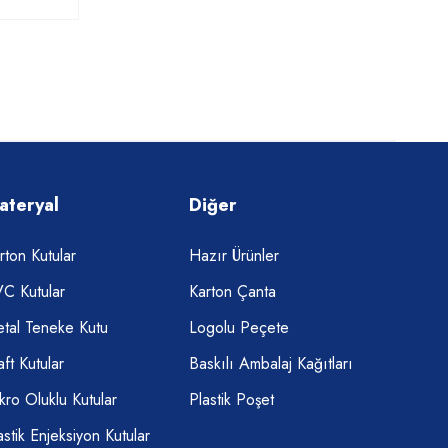
ateryal
Diğer
rton Kutular
Hazır Ürünler
C Kutular
Karton Çanta
tal Teneke Kutu
Logolu Peçete
aft Kutular
Baskılı Ambalaj Kağıtları
kro Oluklu Kutular
Plastik Poşet
astik Enjeksiyon Kutular