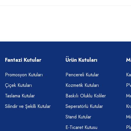
Fantazi Kutular
Ürün Kutuları
M
Promosyon Kutuları
Pencereli Kutular
Ka
Çiçek Kutuları
Kozmetik Kutuları
PV
Taslama Kutular
Baskılı Oluklu Koliler
Me
Silindir ve Şekilli Kutular
Seperatörlü Kutular
Kr
Stand Kutular
Mi
E-Ticaret Kutusu
Pl