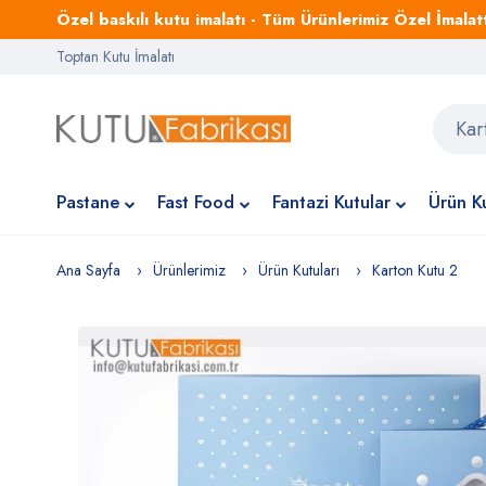
Özel baskılı kutu imalatı - Tüm Ürünlerimiz Özel İmalattı
Toptan Kutu İmalatı
Pastane
Fast Food
Fantazi Kutular
Ürün Ku
Ana Sayfa
Ürünlerimiz
Ürün Kutuları
Karton Kutu 2