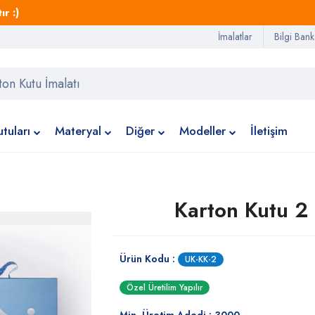
r :)
İmalatlar
Bilgi Bank
tuları
Materyal
Diğer
Modeller
İletişim
Karton Kutu 2
Ürün Kodu :
UK-KK-2
Özel Üretilim Yapılır