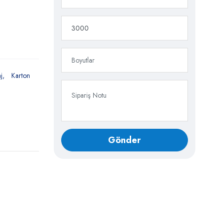
j
Karton