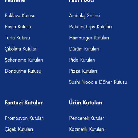
Pastane
Fast Food
Baklava Kutusu
Ambalaj Setleri
Pasta Kutusu
Patates Cips Kutuları
Turta Kutusu
Hamburger Kutuları
Çikolata Kutuları
Dürüm Kutuları
Şekerleme Kutuları
Pide Kutuları
Dondurma Kutusu
Pizza Kutuları
Sushi Noodle Döner Kutusu
Fantazi Kutular
Ürün Kutuları
Promosyon Kutuları
Pencereli Kutular
Çiçek Kutuları
Kozmetik Kutuları