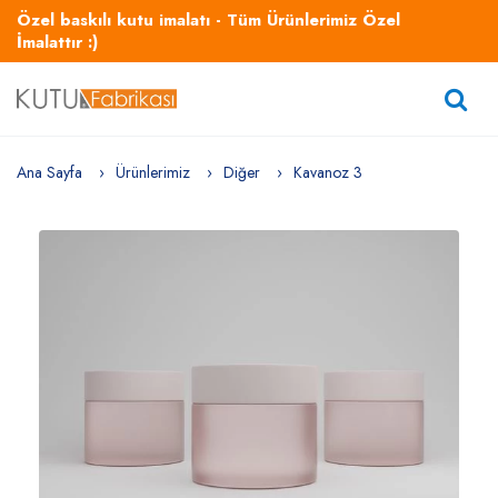
Özel baskılı kutu imalatı - Tüm Ürünlerimiz Özel
İmalattır :)
Ana Sayfa
Ürünlerimiz
Diğer
Kavanoz 3