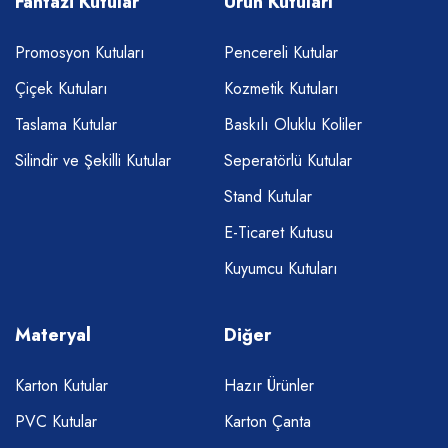
Fantazi Kutular
Ürün Kutuları
Promosyon Kutuları
Pencereli Kutular
Çiçek Kutuları
Kozmetik Kutuları
Taslama Kutular
Baskılı Oluklu Koliler
Silindir ve Şekilli Kutular
Seperatörlü Kutular
Stand Kutular
E-Ticaret Kutusu
Kuyumcu Kutuları
Materyal
Diğer
Karton Kutular
Hazır Ürünler
PVC Kutular
Karton Çanta