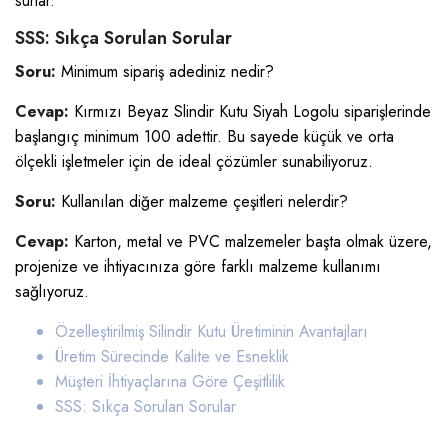
sunar.
SSS: Sıkça Sorulan Sorular
Soru:
Minimum sipariş adediniz nedir?
Cevap:
Kırmızı Beyaz Slindir Kutu Siyah Logolu siparişlerinde
başlangıç minimum 100 adettir. Bu sayede küçük ve orta
ölçekli işletmeler için de ideal çözümler sunabiliyoruz.
Soru:
Kullanılan diğer malzeme çeşitleri nelerdir?
Cevap:
Karton, metal ve PVC malzemeler başta olmak üzere,
projenize ve ihtiyacınıza göre farklı malzeme kullanımı
sağlıyoruz.
Özelleştirilmiş Silindir Kutu Üretiminin Avantajları
Üretim Sürecinde Kalite ve Esneklik
Müşteri İhtiyaçlarına Göre Çeşitlilik
SSS: Sıkça Sorulan Sorular