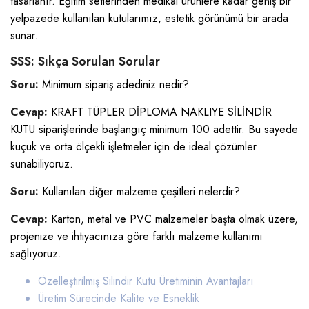
tasarlanır. Eğitim setlerinden medikal ürünlere kadar geniş bir
yelpazede kullanılan kutularımız, estetik görünümü bir arada
sunar.
SSS: Sıkça Sorulan Sorular
Soru:
Minimum sipariş adediniz nedir?
Cevap:
KRAFT TÜPLER DİPLOMA NAKLIYE SİLİNDİR
KUTU siparişlerinde başlangıç minimum 100 adettir. Bu sayede
küçük ve orta ölçekli işletmeler için de ideal çözümler
sunabiliyoruz.
Soru:
Kullanılan diğer malzeme çeşitleri nelerdir?
Cevap:
Karton, metal ve PVC malzemeler başta olmak üzere,
projenize ve ihtiyacınıza göre farklı malzeme kullanımı
sağlıyoruz.
Özelleştirilmiş Silindir Kutu Üretiminin Avantajları
Üretim Sürecinde Kalite ve Esneklik