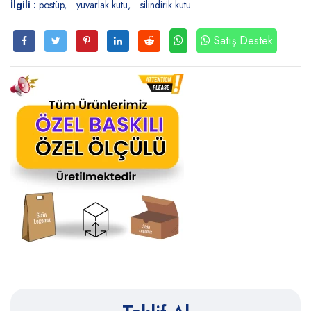
İlgili :
postüp
yuvarlak kutu
silindirik kutu
Satış Destek