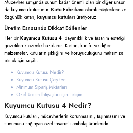
Mücevher satışında sunum kadar önemli olan bir diğer unsur
da kuyumcu kutusudur.
Kutu Fabrikası
olarak müşterilerinize
özgünlük katan,
kuyumcu kutuları
üretiyoruz.
Üretim Esnasında Dikkat Edilenler
Her bir
Kuyumcu Kutusu 4
dayanıklılık ve tasarım estetiği
gözetilerek özenle hazırlanır. Karton, kadife ve diğer
malzemeler, kutuların şıklığını ve koruyuculuğunu maksimize
etmek için seçilir.
Kuyumcu Kutusu Nedir?
Kuyumcu Kutusu Çeşitleri
Minimum Sipariş Miktarları
Özel Üretim İhtiyaçları için İletişim
Kuyumcu Kutusu 4 Nedir?
Kuyumcu kutuları, mücevherlerin korunmasını, taşınmasını ve
sunumunu sağlayan özel tasarımlı ambalaj ürünleridir.